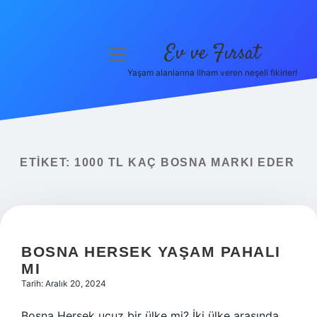
Ev ve Fırsat
menüyü
aç
Yaşam alanlarına ilham veren neşeli fikirler!
Anasayfa
Gizlilik Politikası
Yasal Uyarı
ETIKET:
1000 TL KAÇ BOSNA MARKI EDER
Hakkımızda
BOSNA HERSEK YAŞAM PAHALI
MI
Tarih: Aralık 20, 2024
Bosna Hersek ucuz bir ülke mi? İki ülke arasında