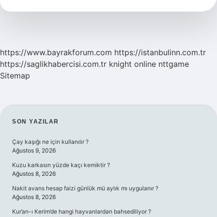
Pahalı
Mı
https://www.bayrakforum.com
https://istanbulinn.com.tr
https://saglikhabercisi.com.tr
knight online
nttgame
Sitemap
SIDEBAR
SON YAZILAR
Çay kaşığı ne için kullanılır ?
Ağustos 9, 2026
Kuzu karkasın yüzde kaçı kemiktir ?
Ağustos 8, 2026
Nakit avans hesap faizi günlük mü aylık mı uygulanır ?
Ağustos 8, 2026
Kur’an-ı Kerim’de hangi hayvanlardan bahsediliyor ?