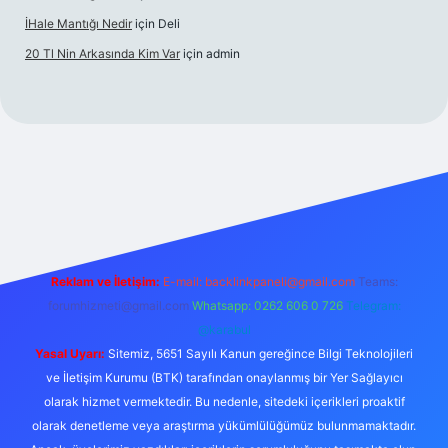
İHale Mantığı Nedir
için
Deli
20 Tl Nin Arkasında Kim Var
için
admin
per.xyz/
Reklam ve İletişim:
E-mail:
backlinkpaneli@gmail.com
Teams:
forumhizmeti@gmail.com
Whatsapp: 0262 606 0 726
Telegram:
@karabul
Yasal Uyarı:
Sitemiz, 5651 Sayılı Kanun gereğince Bilgi Teknolojileri
ve İletişim Kurumu (BTK) tarafından onaylanmış bir Yer Sağlayıcı
olarak hizmet vermektedir. Bu nedenle, sitedeki içerikleri proaktif
olarak denetleme veya araştırma yükümlülüğümüz bulunmamaktadır.