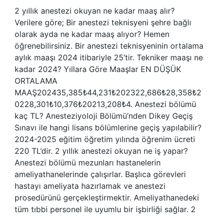
2 yıllık anestezi okuyan ne kadar maaş alır?
Verilere göre; Bir anestezi teknisyeni şehre bağlı
olarak ayda ne kadar maaş alıyor? Hemen
öğrenebilirsiniz. Bir anestezi teknisyeninin ortalama
aylık maaşı 2024 itibariyle 25’tir. Tekniker maaşı ne
kadar 2024? Yıllara Göre Maaşlar EN DÜŞÜK
ORTALAMA
MAAŞ202435,385₺44,231₺202322,686₺28,358₺2
0228,301₺10,376₺20213,208₺4. Anestezi bölümü
kaç TL? Anesteziyoloji Bölümü’nden Dikey Geçiş
Sınavı ile hangi lisans bölümlerine geçiş yapılabilir?
2024-2025 eğitim öğretim yılında öğrenim ücreti
220 TL’dir. 2 yıllık anestezi okuyan ne iş yapar?
Anestezi bölümü mezunları hastanelerin
ameliyathanelerinde çalışırlar. Başlıca görevleri
hastayı ameliyata hazırlamak ve anestezi
prosedürünü gerçekleştirmektir. Ameliyathanedeki
tüm tıbbi personel ile uyumlu bir işbirliği sağlar. 2