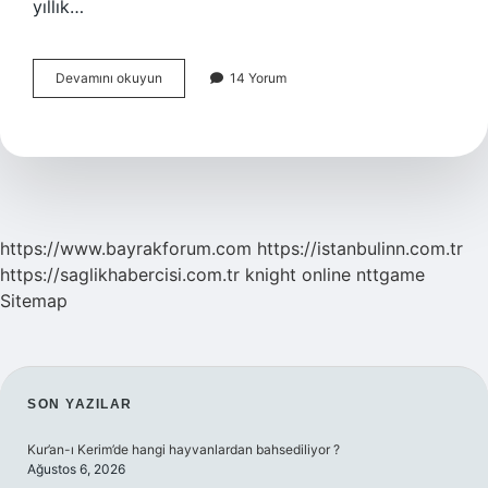
yıllık…
Anestezi
Devamını okuyun
14 Yorum
Teknikeri
Kaç
Para
Alıyor
https://www.bayrakforum.com
https://istanbulinn.com.tr
https://saglikhabercisi.com.tr
knight online
nttgame
Sitemap
SIDEBAR
SON YAZILAR
Kur’an-ı Kerim’de hangi hayvanlardan bahsediliyor ?
Ağustos 6, 2026