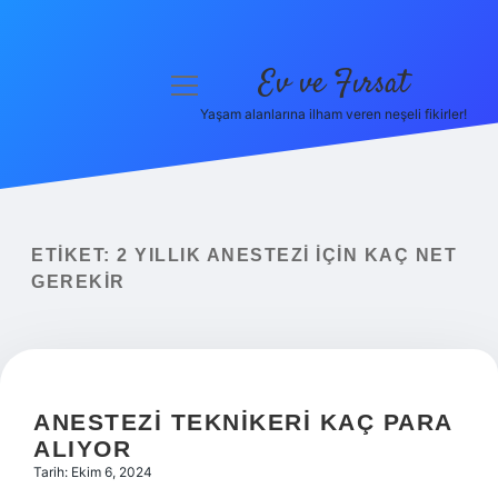
Ev ve Fırsat
menüyü
aç
Yaşam alanlarına ilham veren neşeli fikirler!
Anasayfa
Gizlilik Politikası
Yasal Uyarı
ETIKET:
2 YILLIK ANESTEZI IÇIN KAÇ NET
GEREKIR
Hakkımızda
ANESTEZI TEKNIKERI KAÇ PARA
ALIYOR
Tarih: Ekim 6, 2024