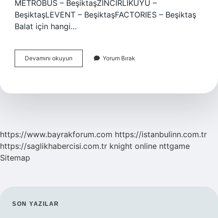
METROBÜS – BeşiktaşZİNCİRLİKUYU –
BeşiktaşLEVENT – BeşiktaşFACTORIES – Beşiktaş
Balat için hangi…
35D
Devamını okuyun
Yorum Bırak
Hangi
Duraklardan
Geçiyor
https://www.bayrakforum.com
https://istanbulinn.com.tr
https://saglikhabercisi.com.tr
knight online
nttgame
Sitemap
SIDEBAR
SON YAZILAR