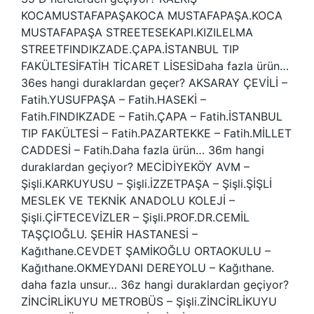
KOCAMUSTAFAPAŞAKOCA MUSTAFAPAŞA.KOCA
MUSTAFAPAŞA STREETESEKAPI.KIZILELMA
STREETFINDIKZADE.ÇAPA.İSTANBUL TIP
FAKÜLTESİFATİH TİCARET LİSESİDaha fazla ürün…
36es hangi duraklardan geçer? AKSARAY ÇEVİLİ –
Fatih.YUSUFPAŞA – Fatih.HASEKİ –
Fatih.FINDIKZADE – Fatih.ÇAPA – Fatih.İSTANBUL
TIP FAKÜLTESİ – Fatih.PAZARTEKKE – Fatih.MİLLET
CADDESİ – Fatih.Daha fazla ürün… 36m hangi
duraklardan geçiyor? MECİDİYEKÖY AVM –
Şişli.KARKUYUSU – Şişli.İZZETPAŞA – Şişli.ŞİŞLİ
MESLEK VE TEKNİK ANADOLU KOLEJİ –
Şişli.ÇİFTECEVİZLER – Şişli.PROF.DR.CEMİL
TAŞÇIOĞLU. ŞEHİR HASTANESİ –
Kağıthane.CEVDET ŞAMİKOĞLU ORTAOKULU –
Kağıthane.OKMEYDANI DEREYOLU – Kağıthane.
daha fazla unsur… 36z hangi duraklardan geçiyor?
ZİNCİRLİKUYU METROBÜS – Şişli.ZİNCİRLİKUYU