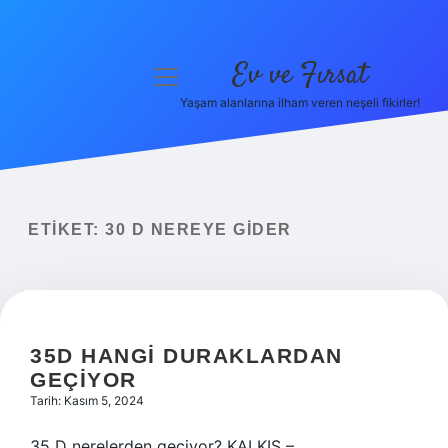
Ev ve Fırsat
menüyü
aç
Yaşam alanlarına ilham veren neşeli fikirler!
Anasayfa
Gizlilik Politikası
Yasal Uyarı
ETIKET:
30 D NEREYE GIDER
Hakkımızda
35D HANGI DURAKLARDAN
GEÇIYOR
Tarih: Kasım 5, 2024
35 D nerelerden geçiyor? KALKIŞ –