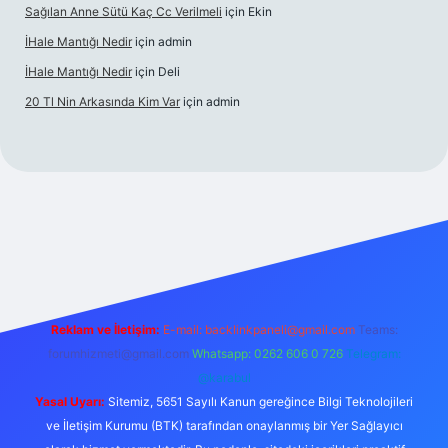
Sağılan Anne Sütü Kaç Cc Verilmeli
için
Ekin
İHale Mantığı Nedir
için
admin
İHale Mantığı Nedir
için
Deli
20 Tl Nin Arkasında Kim Var
için
admin
https://www.betexper.xyz/
Reklam ve İletişim:
E-mail:
backlinkpaneli@gmail.com
Teams:
forumhizmeti@gmail.com
Whatsapp: 0262 606 0 726
Telegram:
@karabul
Yasal Uyarı:
Sitemiz, 5651 Sayılı Kanun gereğince Bilgi Teknolojileri
ve İletişim Kurumu (BTK) tarafından onaylanmış bir Yer Sağlayıcı