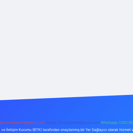
backlinkpaneli@gmail.com
Teams:
forumhizmeti@gmail.com
Whatsapp: 0262 60
i ve İletişim Kurumu (BTK) tarafından onaylanmış bir Yer Sağlayıcı olarak hizmet v