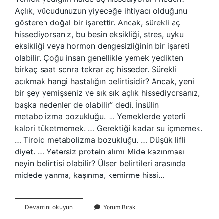
Açlık, vücudunuzun yiyeceğe ihtiyacı olduğunu
gösteren doğal bir işarettir. Ancak, sürekli aç
hissediyorsanız, bu besin eksikliği, stres, uyku
eksikliği veya hormon dengesizliğinin bir işareti
olabilir. Çoğu insan genellikle yemek yedikten
birkaç saat sonra tekrar aç hisseder. Sürekli
acıkmak hangi hastalığın belirtisidir? Ancak, yeni
bir şey yemişseniz ve sık sık açlık hissediyorsanız,
başka nedenler de olabilir” dedi. İnsülin
metabolizma bozukluğu. … Yemeklerde yeterli
kalori tüketmemek. … Gerektiği kadar su içmemek.
… Tiroid metabolizma bozukluğu. … Düşük lifli
diyet. … Yetersiz protein alımı Mide kazınması
neyin belirtisi olabilir? Ülser belirtileri arasında
midede yanma, kaşınma, kemirme hissi…
Midede
Devamını okuyun
Yorum Bırak
Sürekli