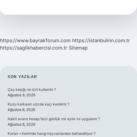
Acıkma
Hissi
Nasıl
Geçer
https://www.bayrakforum.com
https://istanbulinn.com.tr
https://saglikhabercisi.com.tr
Sitemap
SIDEBAR
SON YAZILAR
Çay kaşığı ne için kullanılır ?
Ağustos 9, 2026
Kuzu karkasın yüzde kaçı kemiktir ?
Ağustos 8, 2026
Nakit avans hesap faizi günlük mü aylık mı uygulanır ?
Ağustos 8, 2026
Kur’an-ı Kerim’de hangi hayvanlardan bahsediliyor ?