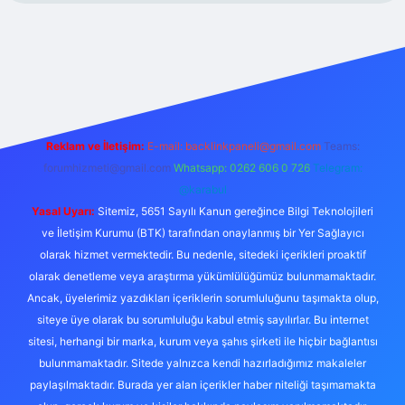
xper.xyz/
Reklam ve İletişim:
E-mail:
backlinkpaneli@gmail.com
Teams:
forumhizmeti@gmail.com
Whatsapp: 0262 606 0 726
Telegram:
@karabul
Yasal Uyarı:
Sitemiz, 5651 Sayılı Kanun gereğince Bilgi Teknolojileri
ve İletişim Kurumu (BTK) tarafından onaylanmış bir Yer Sağlayıcı
olarak hizmet vermektedir. Bu nedenle, sitedeki içerikleri proaktif
olarak denetleme veya araştırma yükümlülüğümüz bulunmamaktadır.
Ancak, üyelerimiz yazdıkları içeriklerin sorumluluğunu taşımakta olup,
siteye üye olarak bu sorumluluğu kabul etmiş sayılırlar. Bu internet
sitesi, herhangi bir marka, kurum veya şahıs şirketi ile hiçbir bağlantısı
bulunmamaktadır. Sitede yalnızca kendi hazırladığımız makaleler
paylaşılmaktadır. Burada yer alan içerikler haber niteliği taşımamakta