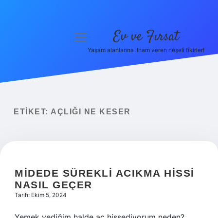
Ev ve Fırsat
menüyü
aç
Yaşam alanlarına ilham veren neşeli fikirler!
Anasayfa
Gizlilik Politikası
Yasal Uyarı
ETIKET:
AÇLIĞI NE KESER
Hakkımızda
MIDEDE SÜREKLI ACIKMA HISSI
NASIL GEÇER
Tarih: Ekim 5, 2024
Yemek yediğim halde aç hissediyorum neden?