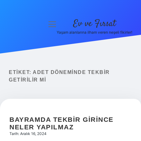
Ev ve Fırsat
menüyü
aç
Yaşam alanlarına ilham veren neşeli fikirler!
Anasayfa
Gizlilik Politikası
Yasal Uyarı
ETIKET:
ADET DÖNEMINDE TEKBIR
GETIRILIR MI
Hakkımızda
BAYRAMDA TEKBIR GIRINCE
NELER YAPILMAZ
Tarih: Aralık 16, 2024