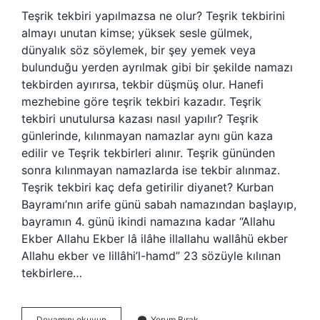
Teşrik tekbiri yapılmazsa ne olur? Teşrik tekbirini
almayı unutan kimse; yüksek sesle gülmek,
dünyalık söz söylemek, bir şey yemek veya
bulunduğu yerden ayrılmak gibi bir şekilde namazı
tekbirden ayırırsa, tekbir düşmüş olur. Hanefi
mezhebine göre teşrik tekbiri kazadır. Teşrik
tekbiri unutulursa kazası nasıl yapılır? Teşrik
günlerinde, kılınmayan namazlar aynı gün kaza
edilir ve Teşrik tekbirleri alınır. Teşrik gününden
sonra kılınmayan namazlarda ise tekbir alınmaz.
Teşrik tekbiri kaç defa getirilir diyanet? Kurban
Bayramı’nın arife günü sabah namazından başlayıp,
bayramın 4. günü ikindi namazına kadar “Allahu
Ekber Allahu Ekber lâ ilâhe illallahu wallâhü ekber
Allahu ekber ve lillâhi’l-hamd” 23 sözüyle kılınan
tekbirlere…
Bayramda
Devamını okuyun
Yorum Bırak