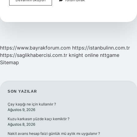
Tekbir
Girince
Neler
Yapılmaz
https://www.bayrakforum.com
https://istanbulinn.com.tr
https://saglikhabercisi.com.tr
knight online
nttgame
Sitemap
SIDEBAR
SON YAZILAR
Çay kaşığı ne için kullanılır ?
Ağustos 9, 2026
Kuzu karkasın yüzde kaçı kemiktir ?
Ağustos 8, 2026
Nakit avans hesap faizi günlük mü aylık mı uygulanır ?