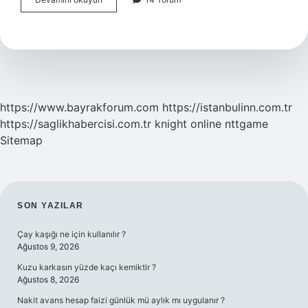
Hocanın
Kaç
Çocuğu
Var
https://www.bayrakforum.com
https://istanbulinn.com.tr
https://saglikhabercisi.com.tr
knight online
nttgame
Sitemap
SIDEBAR
SON YAZILAR
Çay kaşığı ne için kullanılır ?
Ağustos 9, 2026
Kuzu karkasın yüzde kaçı kemiktir ?
Ağustos 8, 2026
Nakit avans hesap faizi günlük mü aylık mı uygulanır ?