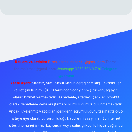
https://www.betexper.xyz/
Reklam ve İletişim:
E-mail:
backlinkpaneli@gmail.com
Teams:
forumhizmeti@gmail.com
Whatsapp: 0262 606 0 726
Telegram:
@karabul
Yasal Uyarı:
Sitemiz, 5651 Sayılı Kanun gereğince Bilgi Teknolojileri
ve İletişim Kurumu (BTK) tarafından onaylanmış bir Yer Sağlayıcı
olarak hizmet vermektedir. Bu nedenle, sitedeki içerikleri proaktif
olarak denetleme veya araştırma yükümlülüğümüz bulunmamaktadır.
Ancak, üyelerimiz yazdıkları içeriklerin sorumluluğunu taşımakta olup,
siteye üye olarak bu sorumluluğu kabul etmiş sayılırlar. Bu internet
sitesi, herhangi bir marka, kurum veya şahıs şirketi ile hiçbir bağlantısı