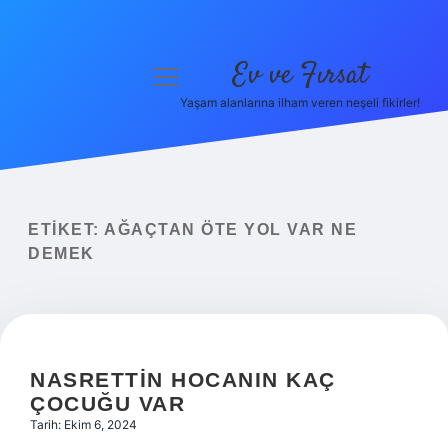
Ev ve Fırsat
menüyü
aç
Yaşam alanlarına ilham veren neşeli fikirler!
Anasayfa
Gizlilik Politikası
Yasal Uyarı
ETIKET:
AĞAÇTAN ÖTE YOL VAR NE
DEMEK
Hakkımızda
NASRETTIN HOCANIN KAÇ
ÇOCUĞU VAR
Tarih: Ekim 6, 2024