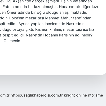
vliliği Akşehir’de gerçekleşmiştir. Eşinin vefatından
n Fatma adında bir kızı olmuştur. Hoca’nın bir diğer kızı
rden Ömer adında bir oğlu olduğu anlaşılmaktadır.
sreddin Hoca’nın mezar taşı Mehmet Mahur tarafından
spit edildi. Ayrıca yapılan incelemede Nasreddin
duğu ortaya çıktı. Kısmen kırılmış mezar taşı ise kızı
espit edildi. Nasrettin Hocanın karısının adı nedir?
du. Gülmenin…
com.tr
https://saglikhabercisi.com.tr
knight online
nttgame