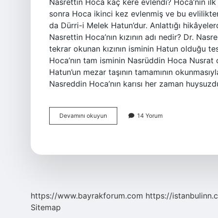
Nasrettin Hoca kaç kere evlendi? Hoca’nın ilk e
sonra Hoca ikinci kez evlenmiş ve bu evlilikte
da Dürri-i Melek Hatun’dur. Anlattığı hikâyele
Nasrettin Hoca’nın kızının adı nedir? Dr. Na
tekrar okunan kızının isminin Hatun olduğu te
Hoca’nın tam isminin Nasrüddin Hoca Nusrat ol
Hatun’un mezar taşının tamamının okunmasıyla t
Nasreddin Hoca’nın karısı her zaman huysuz
Nasrettin
Devamını okuyun
14 Yorum
Hocanın
Kaç
Çocuğu
Var
https://www.bayrakforum.com
https://istanbulinn.
Sitemap