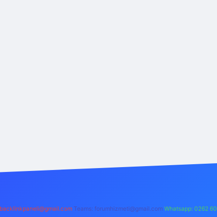
backlinkpaneli@gmail.com
Teams:
forumhizmeti@gmail.com
Whatsapp: 0262 60