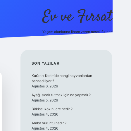
Ev ve Fırsat
Yaşam alanlarına ilham veren neşeli fikirler!
https://ilbet.online/
vdcasino giriş
vdcasino giriş
https://ww
SIDEBAR
SON YAZILAR
Kur’an-ı Kerim’de hangi hayvanlardan
bahsediliyor ?
Ağustos 6, 2026
Ayağı sıcak tutmak için ne yapmalı ?
Ağustos 5, 2026
Bitkisel kök hücre nedir ?
Ağustos 4, 2026
Araba vuruntu nedir ?
Ağustos 4, 2026