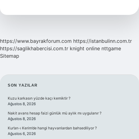
Ilk
Ne
Zaman
https://www.bayrakforum.com
https://istanbulinn.com.tr
https://saglikhabercisi.com.tr
knight online
nttgame
Sitemap
SIDEBAR
SON YAZILAR
Kuzu karkasın yüzde kaçı kemiktir ?
Ağustos 8, 2026
Nakit avans hesap faizi günlük mü aylık mı uygulanır ?
Ağustos 8, 2026
Kur’an-ı Kerim’de hangi hayvanlardan bahsediliyor ?
Ağustos 6, 2026