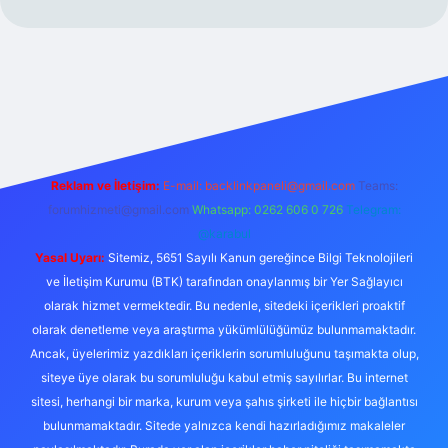
xper.xyz/
Reklam ve İletişim:
E-mail:
backlinkpaneli@gmail.com
Teams:
forumhizmeti@gmail.com
Whatsapp: 0262 606 0 726
Telegram:
@karabul
Yasal Uyarı:
Sitemiz, 5651 Sayılı Kanun gereğince Bilgi Teknolojileri
ve İletişim Kurumu (BTK) tarafından onaylanmış bir Yer Sağlayıcı
olarak hizmet vermektedir. Bu nedenle, sitedeki içerikleri proaktif
olarak denetleme veya araştırma yükümlülüğümüz bulunmamaktadır.
Ancak, üyelerimiz yazdıkları içeriklerin sorumluluğunu taşımakta olup,
siteye üye olarak bu sorumluluğu kabul etmiş sayılırlar. Bu internet
sitesi, herhangi bir marka, kurum veya şahıs şirketi ile hiçbir bağlantısı
bulunmamaktadır. Sitede yalnızca kendi hazırladığımız makaleler