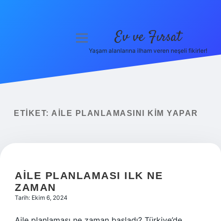
Ev ve Fırsat
menüyü
aç
Yaşam alanlarına ilham veren neşeli fikirler!
Anasayfa
Gizlilik Politikası
Yasal Uyarı
ETIKET:
AILE PLANLAMASINI KIM YAPAR
Hakkımızda
AILE PLANLAMASI ILK NE
ZAMAN
Tarih: Ekim 6, 2024
Aile planlaması ne zaman başladı? Türkiye’de