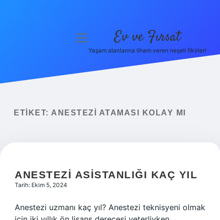
Ev ve Fırsat
menüyü
aç
Yaşam alanlarına ilham veren neşeli fikirler!
Anasayfa
Gizlilik Politikası
Yasal Uyarı
ETIKET:
ANESTEZI ATAMASI KOLAY MI
Hakkımızda
ANESTEZI ASISTANLIĞI KAÇ YIL
Tarih: Ekim 5, 2024
Anestezi uzmanı kaç yıl? Anestezi teknisyeni olmak
için iki yıllık ön lisans derecesi yeterliyken,