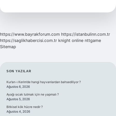
Kaç
Yıl
https://www.bayrakforum.com
https://istanbulinn.com.tr
https://saglikhabercisi.com.tr
knight online
nttgame
Sitemap
SIDEBAR
SON YAZILAR
Kur’an-ı Kerim’de hangi hayvanlardan bahsediliyor ?
Ağustos 6, 2026
Ayağı sıcak tutmak için ne yapmalı ?
Ağustos 5, 2026
Bitkisel kök hücre nedir ?
Ağustos 4, 2026