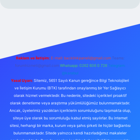
per.xyz/
Reklam ve İletişim:
E-mail:
backlinkpaneli@gmail.com
Teams:
forumhizmeti@gmail.com
Whatsapp: 0262 606 0 726
Telegram:
@karabul
Yasal Uyarı:
Sitemiz, 5651 Sayılı Kanun gereğince Bilgi Teknolojileri
ve İletişim Kurumu (BTK) tarafından onaylanmış bir Yer Sağlayıcı
olarak hizmet vermektedir. Bu nedenle, sitedeki içerikleri proaktif
olarak denetleme veya araştırma yükümlülüğümüz bulunmamaktadır.
Ancak, üyelerimiz yazdıkları içeriklerin sorumluluğunu taşımakta olup,
siteye üye olarak bu sorumluluğu kabul etmiş sayılırlar. Bu internet
sitesi, herhangi bir marka, kurum veya şahıs şirketi ile hiçbir bağlantısı
bulunmamaktadır. Sitede yalnızca kendi hazırladığımız makaleler