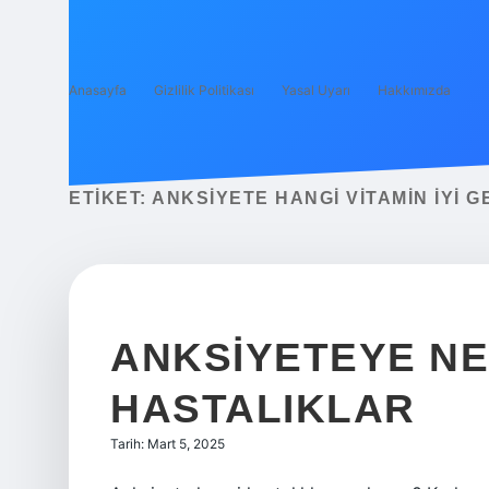
Anasayfa
Gizlilik Politikası
Yasal Uyarı
Hakkımızda
ETIKET:
ANKSIYETE HANGI VITAMIN IYI G
ANKSIYETEYE N
HASTALIKLAR
Tarih: Mart 5, 2025