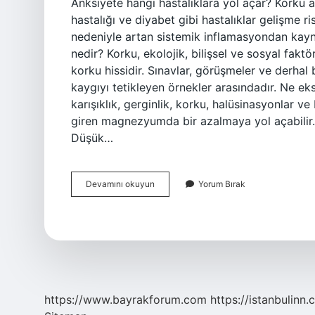
Anksiyete hangi hastalıklara yol açar? Korku a
hastalığı ve diyabet gibi hastalıklar gelişme ri
nedeniyle artan sistemik inflamasyondan kayna
nedir? Korku, ekolojik, bilişsel ve sosyal faktör
korku hissidir. Sınavlar, görüşmeler ve derhal b
kaygıyı tetikleyen örnekler arasındadır. Ne ek
karışıklık, gerginlik, korku, halüsinasyonlar ve
giren magnezyumda bir azalmaya yol açabilir. K
Düşük…
Anksiyeteye
Devamını okuyun
Yorum Bırak
Neden
Olan
Hastalıklar
https://www.bayrakforum.com
https://istanbulinn.