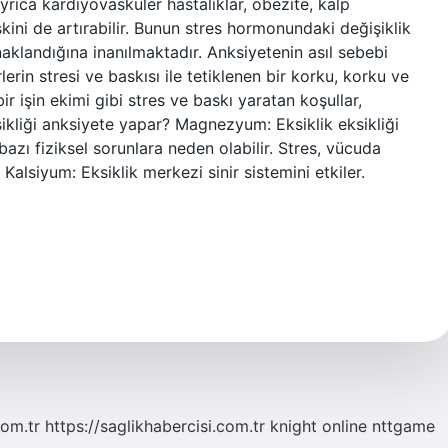
yrıca kardiyovasküler hastalıklar, obezite, kalp
skini de artırabilir. Bunun stres hormonundaki değişiklik
klandığına inanılmaktadır. Anksiyetenin asıl sebebi
lerin stresi ve baskısı ile tetiklenen bir korku, korku ve
ir işin ekimi gibi stres ve baskı yaratan koşullar,
sikliği anksiyete yapar? Magnezyum: Eksiklik eksikliği
 bazı fiziksel sorunlara neden olabilir. Stres, vücuda
alsiyum: Eksiklik merkezi sinir sistemini etkiler.
com.tr
https://saglikhabercisi.com.tr
knight online
nttgame