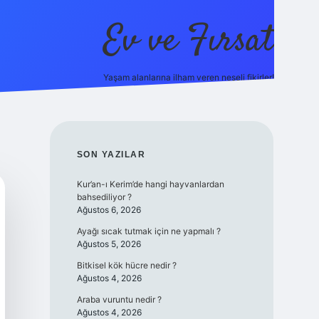
Ev ve Fırsat
Yaşam alanlarına ilham veren neşeli fikirler!
SIDEBAR
SON YAZILAR
Kur’an-ı Kerim’de hangi hayvanlardan
bahsediliyor ?
Ağustos 6, 2026
Ayağı sıcak tutmak için ne yapmalı ?
Ağustos 5, 2026
Bitkisel kök hücre nedir ?
Ağustos 4, 2026
Araba vuruntu nedir ?
Ağustos 4, 2026