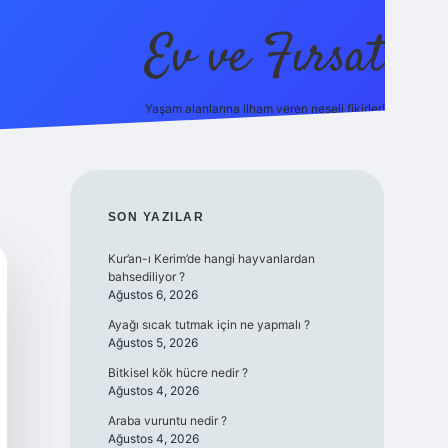
Ev ve Fırsat
Yaşam alanlarına ilham veren neşeli fikirler!
https://ilbet.online/
vdcasino giriş
vdcasino giriş
https://ww
SIDEBAR
SON YAZILAR
Kur’an-ı Kerim’de hangi hayvanlardan
bahsediliyor ?
Ağustos 6, 2026
Ayağı sıcak tutmak için ne yapmalı ?
Ağustos 5, 2026
Bitkisel kök hücre nedir ?
Ağustos 4, 2026
Araba vuruntu nedir ?
Ağustos 4, 2026