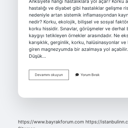
Anksiyete hangi hastalıklara yol açar? Korku a
hastalığı ve diyabet gibi hastalıklar gelişme ri
nedeniyle artan sistemik inflamasyondan kayna
nedir? Korku, ekolojik, bilişsel ve sosyal faktör
korku hissidir. Sınavlar, görüşmeler ve derhal b
kaygıyı tetikleyen örnekler arasındadır. Ne ek
karışıklık, gerginlik, korku, halüsinasyonlar ve
giren magnezyumda bir azalmaya yol açabilir. K
Düşük…
Anksiyeteye
Devamını okuyun
Yorum Bırak
Neden
Olan
Hastalıklar
https://www.bayrakforum.com
https://istanbulinn.