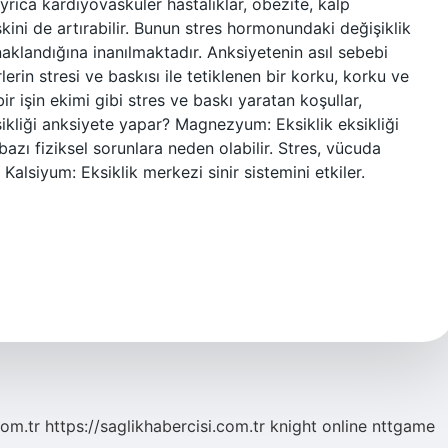
yrıca kardiyovasküler hastalıklar, obezite, kalp
skini de artırabilir. Bunun stres hormonundaki değişiklik
klandığına inanılmaktadır. Anksiyetenin asıl sebebi
lerin stresi ve baskısı ile tetiklenen bir korku, korku ve
ir işin ekimi gibi stres ve baskı yaratan koşullar,
sikliği anksiyete yapar? Magnezyum: Eksiklik eksikliği
 bazı fiziksel sorunlara neden olabilir. Stres, vücuda
alsiyum: Eksiklik merkezi sinir sistemini etkiler.
com.tr
https://saglikhabercisi.com.tr
knight online
nttgame