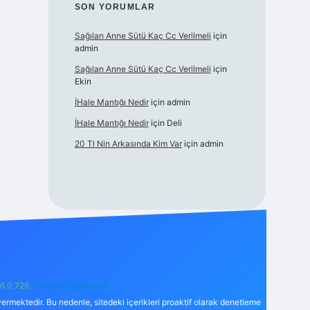
SON YORUMLAR
Sağılan Anne Sütü Kaç Cc Verilmeli
için
admin
Sağılan Anne Sütü Kaç Cc Verilmeli
için
Ekin
İHale Mantığı Nedir
için
admin
İHale Mantığı Nedir
için
Deli
20 Tl Nin Arkasında Kim Var
için
admin
6 0 726
Telegram: @karabul
ermektedir. Bu nedenle, sitedeki içerikleri proaktif olarak denetleme