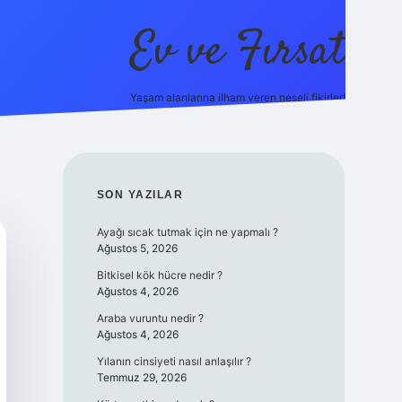
Ev ve Fırsat
Yaşam alanlarına ilham veren neşeli fikirler!
online/
vdcasino giriş
vdcasino giriş
https://www.betexper.xy
SIDEBAR
SON YAZILAR
Ayağı sıcak tutmak için ne yapmalı ?
Ağustos 5, 2026
Bitkisel kök hücre nedir ?
Ağustos 4, 2026
Araba vuruntu nedir ?
Ağustos 4, 2026
Yılanın cinsiyeti nasıl anlaşılır ?
Temmuz 29, 2026