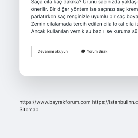
Saça cila kaç dakika? Ürünü saçınızda yaklaşı
önerilir. Bir diğer yöntem ise saçınızı saç kremi
parlatırken saç renginizle uyumlu bir saç boy
Zemin cilalamada tercih edilen cila lokal cila 
Ancak kullanılan vernik su bazlı ise kuruma sü
Cila
Devamını okuyun
Yorum Bırak
Işlemi
Kaç
Dakika
Sürer
https://www.bayrakforum.com
https://istanbulinn.
Sitemap