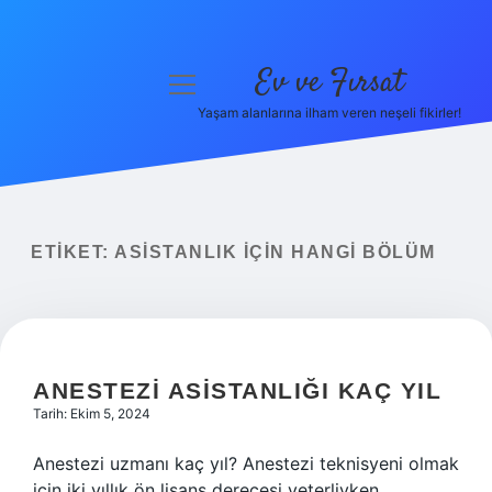
Ev ve Fırsat
menüyü
aç
Yaşam alanlarına ilham veren neşeli fikirler!
Anasayfa
Gizlilik Politikası
Yasal Uyarı
ETIKET:
ASISTANLIK IÇIN HANGI BÖLÜM
Hakkımızda
ANESTEZI ASISTANLIĞI KAÇ YIL
Tarih: Ekim 5, 2024
Anestezi uzmanı kaç yıl? Anestezi teknisyeni olmak
için iki yıllık ön lisans derecesi yeterliyken,