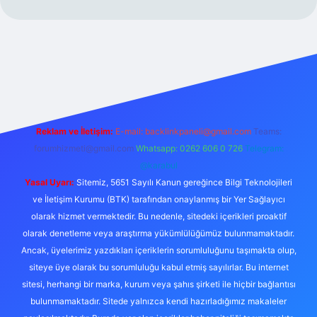
xper.xyz/
Reklam ve İletişim:
E-mail:
backlinkpaneli@gmail.com
Teams:
forumhizmeti@gmail.com
Whatsapp: 0262 606 0 726
Telegram:
@karabul
Yasal Uyarı:
Sitemiz, 5651 Sayılı Kanun gereğince Bilgi Teknolojileri
ve İletişim Kurumu (BTK) tarafından onaylanmış bir Yer Sağlayıcı
olarak hizmet vermektedir. Bu nedenle, sitedeki içerikleri proaktif
olarak denetleme veya araştırma yükümlülüğümüz bulunmamaktadır.
Ancak, üyelerimiz yazdıkları içeriklerin sorumluluğunu taşımakta olup,
siteye üye olarak bu sorumluluğu kabul etmiş sayılırlar. Bu internet
sitesi, herhangi bir marka, kurum veya şahıs şirketi ile hiçbir bağlantısı
bulunmamaktadır. Sitede yalnızca kendi hazırladığımız makaleler