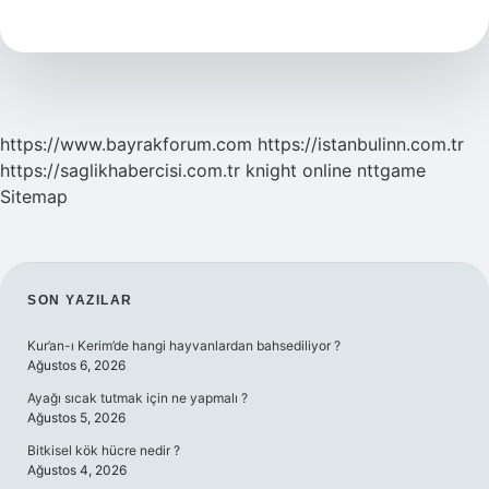
Kaç
Yıl
https://www.bayrakforum.com
https://istanbulinn.com.tr
https://saglikhabercisi.com.tr
knight online
nttgame
Sitemap
SIDEBAR
SON YAZILAR
Kur’an-ı Kerim’de hangi hayvanlardan bahsediliyor ?
Ağustos 6, 2026
Ayağı sıcak tutmak için ne yapmalı ?
Ağustos 5, 2026
Bitkisel kök hücre nedir ?
Ağustos 4, 2026