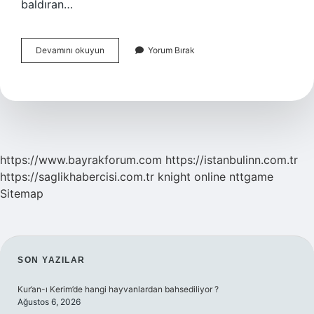
baldıran…
Baldıran
Devamını okuyun
Yorum Bırak
Otu
Yenirse
Ne
Olur
https://www.bayrakforum.com
https://istanbulinn.com.tr
https://saglikhabercisi.com.tr
knight online
nttgame
Sitemap
SIDEBAR
SON YAZILAR
Kur’an-ı Kerim’de hangi hayvanlardan bahsediliyor ?
Ağustos 6, 2026