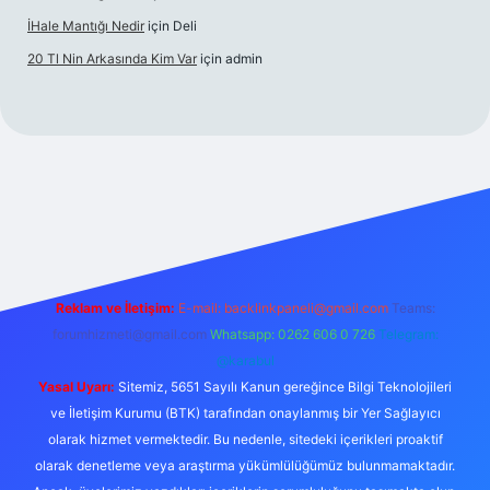
İHale Mantığı Nedir
için
Deli
20 Tl Nin Arkasında Kim Var
için
admin
xper.xyz/
Reklam ve İletişim:
E-mail:
backlinkpaneli@gmail.com
Teams:
forumhizmeti@gmail.com
Whatsapp: 0262 606 0 726
Telegram:
@karabul
Yasal Uyarı:
Sitemiz, 5651 Sayılı Kanun gereğince Bilgi Teknolojileri
ve İletişim Kurumu (BTK) tarafından onaylanmış bir Yer Sağlayıcı
olarak hizmet vermektedir. Bu nedenle, sitedeki içerikleri proaktif
olarak denetleme veya araştırma yükümlülüğümüz bulunmamaktadır.