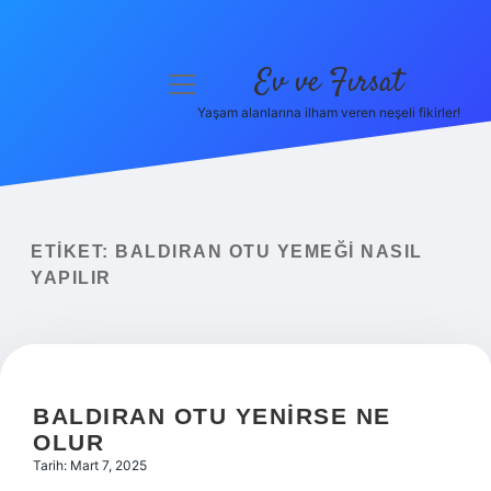
Ev ve Fırsat
menüyü
aç
Yaşam alanlarına ilham veren neşeli fikirler!
Anasayfa
Gizlilik Politikası
Yasal Uyarı
ETIKET:
BALDIRAN OTU YEMEĞI NASIL
YAPILIR
Hakkımızda
BALDIRAN OTU YENIRSE NE
OLUR
Tarih: Mart 7, 2025