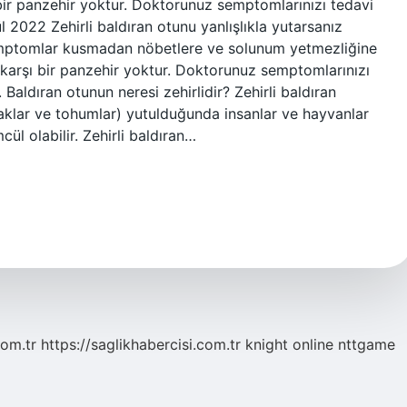
 bir panzehir yoktur. Doktorunuz semptomlarınızı tedavi
l 2022 Zehirli baldıran otunu yanlışlıkla yutarsanız
Semptomlar kusmadan nöbetlere ve solunum yetmezliğine
 karşı bir panzehir yoktur. Doktorunuz semptomlarınızı
Baldıran otunun neresi zehirlidir? Zehirli baldıran
praklar ve tohumlar) yutulduğunda insanlar ve hayvanlar
cül olabilir. Zehirli baldıran…
com.tr
https://saglikhabercisi.com.tr
knight online
nttgame