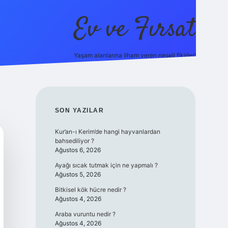
Ev ve Fırsat
Yaşam alanlarına ilham veren neşeli fikirler!
nline/
vdcasino giriş
vdcasino giriş
https://www.betexper.xyz/
SIDEBAR
SON YAZILAR
Kur’an-ı Kerim’de hangi hayvanlardan
bahsediliyor ?
Ağustos 6, 2026
Ayağı sıcak tutmak için ne yapmalı ?
Ağustos 5, 2026
Bitkisel kök hücre nedir ?
Ağustos 4, 2026
Araba vuruntu nedir ?
Ağustos 4, 2026