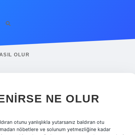
https://ilbet.o
ASIL OLUR
ENIRSE NE OLUR
ldıran otunu yanlışlıkla yutarsanız baldıran otu
usmadan nöbetlere ve solunum yetmezliğine kadar