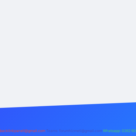
backlinkpaneli@gmail.com
Teams:
forumhizmeti@gmail.com
Whatsapp: 0262 60