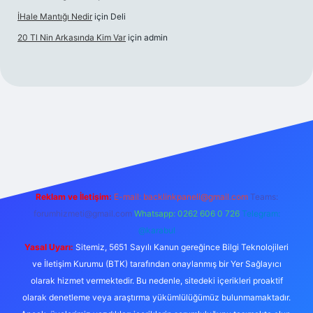
İHale Mantığı Nedir
için
Deli
20 Tl Nin Arkasında Kim Var
için
admin
xper.xyz/
Reklam ve İletişim:
E-mail:
backlinkpaneli@gmail.com
Teams:
forumhizmeti@gmail.com
Whatsapp: 0262 606 0 726
Telegram:
@karabul
Yasal Uyarı:
Sitemiz, 5651 Sayılı Kanun gereğince Bilgi Teknolojileri
ve İletişim Kurumu (BTK) tarafından onaylanmış bir Yer Sağlayıcı
olarak hizmet vermektedir. Bu nedenle, sitedeki içerikleri proaktif
olarak denetleme veya araştırma yükümlülüğümüz bulunmamaktadır.