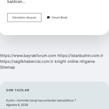
baldıran…
Baldıran
Devamını okuyun
Yorum Bırak
Otu
Yenirse
Ne
Olur
https://www.bayrakforum.com
https://istanbulinn.com.tr
https://saglikhabercisi.com.tr
knight online
nttgame
Sitemap
SIDEBAR
SON YAZILAR
Kur’an-ı Kerim’de hangi hayvanlardan bahsediliyor ?
Ağustos 6, 2026