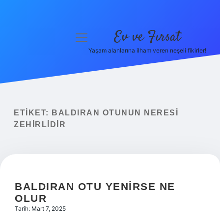
Ev ve Fırsat
menüyü
aç
Yaşam alanlarına ilham veren neşeli fikirler!
Anasayfa
Gizlilik Politikası
Yasal Uyarı
ETIKET:
BALDIRAN OTUNUN NERESI
ZEHIRLIDIR
Hakkımızda
BALDIRAN OTU YENIRSE NE
OLUR
Tarih: Mart 7, 2025