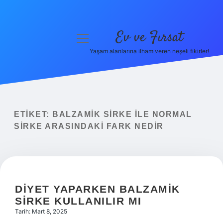
Ev ve Fırsat
menüyü
aç
Yaşam alanlarına ilham veren neşeli fikirler!
Anasayfa
Gizlilik Politikası
Yasal Uyarı
ETIKET:
BALZAMIK SIRKE ILE NORMAL
SIRKE ARASINDAKI FARK NEDIR
Hakkımızda
DIYET YAPARKEN BALZAMIK
SIRKE KULLANILIR MI
Tarih: Mart 8, 2025