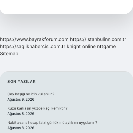
Balzamik
Sirke
Kullanılır
Mı
https://www.bayrakforum.com
https://istanbulinn.com.tr
https://saglikhabercisi.com.tr
knight online
nttgame
Sitemap
SIDEBAR
SON YAZILAR
Çay kaşığı ne için kullanılır ?
Ağustos 9, 2026
Kuzu karkasın yüzde kaçı kemiktir ?
Ağustos 8, 2026
Nakit avans hesap faizi günlük mü aylık mı uygulanır ?
Ağustos 8, 2026