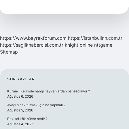
Kızıllık
Nasıl
Gider
https://www.bayrakforum.com
https://istanbulinn.com.tr
https://saglikhabercisi.com.tr
knight online
nttgame
Sitemap
SIDEBAR
SON YAZILAR
Kur’an-ı Kerim’de hangi hayvanlardan bahsediliyor ?
Ağustos 6, 2026
Ayağı sıcak tutmak için ne yapmalı ?
Ağustos 5, 2026
Bitkisel kök hücre nedir ?
Ağustos 4, 2026