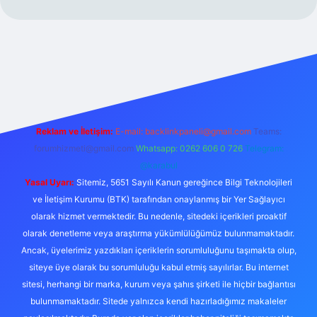
https://www.betexper.xyz/
Reklam ve İletişim:
E-mail:
backlinkpaneli@gmail.com
Teams:
forumhizmeti@gmail.com
Whatsapp: 0262 606 0 726
Telegram:
@karabul
Yasal Uyarı:
Sitemiz, 5651 Sayılı Kanun gereğince Bilgi Teknolojileri
ve İletişim Kurumu (BTK) tarafından onaylanmış bir Yer Sağlayıcı
olarak hizmet vermektedir. Bu nedenle, sitedeki içerikleri proaktif
olarak denetleme veya araştırma yükümlülüğümüz bulunmamaktadır.
Ancak, üyelerimiz yazdıkları içeriklerin sorumluluğunu taşımakta olup,
siteye üye olarak bu sorumluluğu kabul etmiş sayılırlar. Bu internet
sitesi, herhangi bir marka, kurum veya şahıs şirketi ile hiçbir bağlantısı
bulunmamaktadır. Sitede yalnızca kendi hazırladığımız makaleler