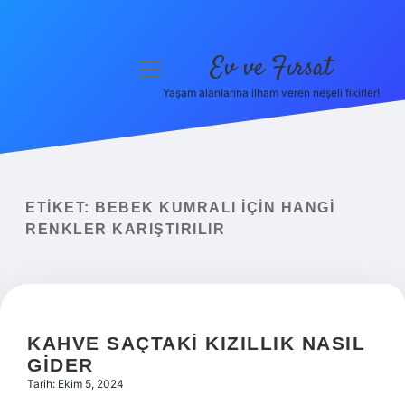
Ev ve Fırsat
menüyü
aç
Yaşam alanlarına ilham veren neşeli fikirler!
Anasayfa
Gizlilik Politikası
Yasal Uyarı
ETIKET:
BEBEK KUMRALI IÇIN HANGI
RENKLER KARIŞTIRILIR
Hakkımızda
KAHVE SAÇTAKI KIZILLIK NASIL
GIDER
Tarih: Ekim 5, 2024