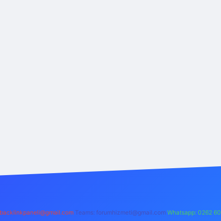
backlinkpaneli@gmail.com
Teams:
forumhizmeti@gmail.com
Whatsapp: 0262 60