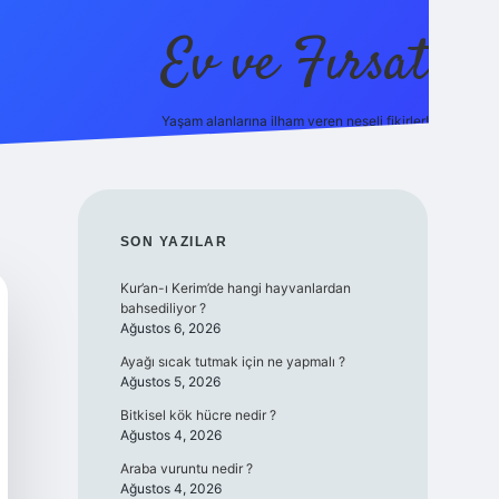
Ev ve Fırsat
Yaşam alanlarına ilham veren neşeli fikirler!
https://ilbet.online/
vdcasino giriş
vdcasino giriş
https://w
SIDEBAR
SON YAZILAR
Kur’an-ı Kerim’de hangi hayvanlardan
bahsediliyor ?
Ağustos 6, 2026
Ayağı sıcak tutmak için ne yapmalı ?
Ağustos 5, 2026
Bitkisel kök hücre nedir ?
Ağustos 4, 2026
Araba vuruntu nedir ?
Ağustos 4, 2026