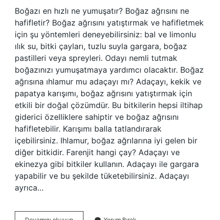
Boğazı en hızlı ne yumuşatır? Boğaz ağrısını ne
hafifletir? Boğaz ağrısını yatıştırmak ve hafifletmek
için şu yöntemleri deneyebilirsiniz: bal ve limonlu
ılık su, bitki çayları, tuzlu suyla gargara, boğaz
pastilleri veya spreyleri. Odayı nemli tutmak
boğazınızı yumuşatmaya yardımcı olacaktır. Boğaz
ağrısına ıhlamur mu adaçayı mı? Adaçayı, kekik ve
papatya karışımı, boğaz ağrısını yatıştırmak için
etkili bir doğal çözümdür. Bu bitkilerin hepsi iltihap
giderici özelliklere sahiptir ve boğaz ağrısını
hafifletebilir. Karışımı balla tatlandırarak
içebilirsiniz. Ihlamur, boğaz ağrılarına iyi gelen bir
diğer bitkidir. Farenjit hangi çay? Adaçayı ve
ekinezya gibi bitkiler kullanın. Adaçayı ile gargara
yapabilir ve bu şekilde tüketebilirsiniz. Adaçayı
ayrıca…
Boğazları
Devamını okuyun
Yorum Bırak