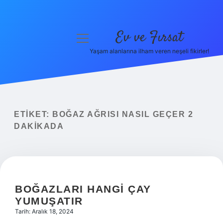
Ev ve Fırsat
menüyü
aç
Yaşam alanlarına ilham veren neşeli fikirler!
Anasayfa
Gizlilik Politikası
Yasal Uyarı
ETIKET:
BOĞAZ AĞRISI NASIL GEÇER 2
DAKIKADA
Hakkımızda
BOĞAZLARI HANGI ÇAY
YUMUŞATIR
Tarih: Aralık 18, 2024