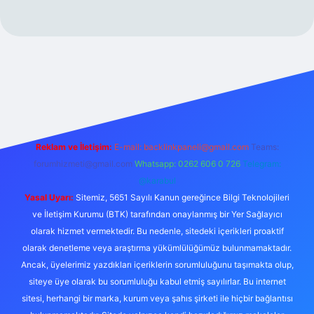
exper.xyz/
Reklam ve İletişim:
E-mail:
backlinkpaneli@gmail.com
Teams:
forumhizmeti@gmail.com
Whatsapp: 0262 606 0 726
Telegram:
@karabul
Yasal Uyarı:
Sitemiz, 5651 Sayılı Kanun gereğince Bilgi Teknolojileri
ve İletişim Kurumu (BTK) tarafından onaylanmış bir Yer Sağlayıcı
olarak hizmet vermektedir. Bu nedenle, sitedeki içerikleri proaktif
olarak denetleme veya araştırma yükümlülüğümüz bulunmamaktadır.
Ancak, üyelerimiz yazdıkları içeriklerin sorumluluğunu taşımakta olup,
siteye üye olarak bu sorumluluğu kabul etmiş sayılırlar. Bu internet
sitesi, herhangi bir marka, kurum veya şahıs şirketi ile hiçbir bağlantısı