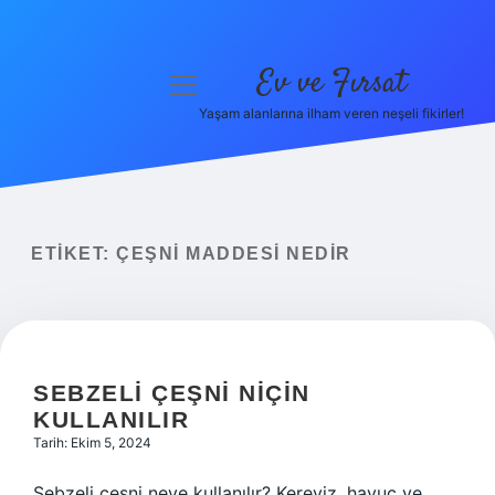
Ev ve Fırsat
menüyü
aç
Yaşam alanlarına ilham veren neşeli fikirler!
Anasayfa
Gizlilik Politikası
Yasal Uyarı
ETIKET:
ÇEŞNI MADDESI NEDIR
Hakkımızda
SEBZELI ÇEŞNI NIÇIN
KULLANILIR
Tarih: Ekim 5, 2024
Sebzeli çeşni neye kullanılır? Kereviz, havuç ve