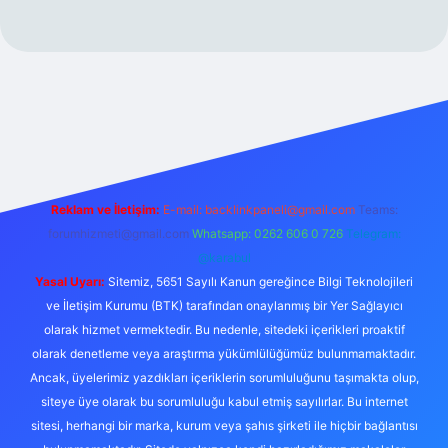
xper.xyz/
Reklam ve İletişim:
E-mail:
backlinkpaneli@gmail.com
Teams:
forumhizmeti@gmail.com
Whatsapp: 0262 606 0 726
Telegram:
@karabul
Yasal Uyarı:
Sitemiz, 5651 Sayılı Kanun gereğince Bilgi Teknolojileri
ve İletişim Kurumu (BTK) tarafından onaylanmış bir Yer Sağlayıcı
olarak hizmet vermektedir. Bu nedenle, sitedeki içerikleri proaktif
olarak denetleme veya araştırma yükümlülüğümüz bulunmamaktadır.
Ancak, üyelerimiz yazdıkları içeriklerin sorumluluğunu taşımakta olup,
siteye üye olarak bu sorumluluğu kabul etmiş sayılırlar. Bu internet
sitesi, herhangi bir marka, kurum veya şahıs şirketi ile hiçbir bağlantısı