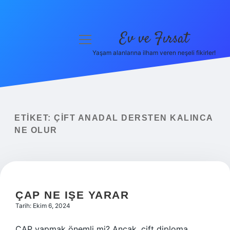
Ev ve Fırsat
menüyü
aç
Yaşam alanlarına ilham veren neşeli fikirler!
Anasayfa
Gizlilik Politikası
Yasal Uyarı
ETIKET:
ÇIFT ANADAL DERSTEN KALINCA
NE OLUR
Hakkımızda
ÇAP NE IŞE YARAR
Tarih: Ekim 6, 2024
ÇAP yapmak önemli mi? Ancak, çift diploma