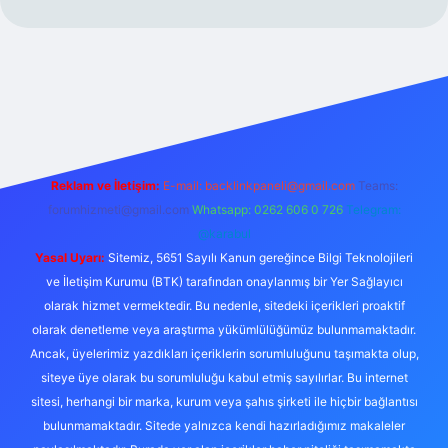
per.xyz/
Reklam ve İletişim:
E-mail:
backlinkpaneli@gmail.com
Teams:
forumhizmeti@gmail.com
Whatsapp: 0262 606 0 726
Telegram:
@karabul
Yasal Uyarı:
Sitemiz, 5651 Sayılı Kanun gereğince Bilgi Teknolojileri
ve İletişim Kurumu (BTK) tarafından onaylanmış bir Yer Sağlayıcı
olarak hizmet vermektedir. Bu nedenle, sitedeki içerikleri proaktif
olarak denetleme veya araştırma yükümlülüğümüz bulunmamaktadır.
Ancak, üyelerimiz yazdıkları içeriklerin sorumluluğunu taşımakta olup,
siteye üye olarak bu sorumluluğu kabul etmiş sayılırlar. Bu internet
sitesi, herhangi bir marka, kurum veya şahıs şirketi ile hiçbir bağlantısı
bulunmamaktadır. Sitede yalnızca kendi hazırladığımız makaleler