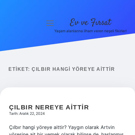
Ev ve Fırsat
menüyü
aç
Yaşam alanlarına ilham veren neşeli fikirler!
Anasayfa
Gizlilik Politikası
Yasal Uyarı
ETIKET:
ÇILBIR HANGI YÖREYE AITTIR
Hakkımızda
ÇILBIR NEREYE AITTIR
Tarih: Aralık 22, 2024
Çılbır hangi yöreye aittir? Yaygın olarak Artvin
yöresine ait bir yemek olarak bilinse de, haşlanmış