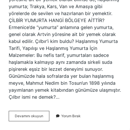
yumurta; Trakya, Kars, Van ve Amasya gibi
yörelerde de sevilen ve hazırlanan bir yemektir.
ÇİLBİR YUMURTA HANGİ BÖLGEYE AİTTİR?
Ermenice’de “yumurta” anlamına gelen yumurta,
genel olarak Artvin yöresine ait bir yemek olarak
kabul edilir. Çılbır’i kim buldu? Haşlanmış Yumurta
Tarifi, Yapılışı ve Haşlanmış Yumurta İçin
Malzemeler: Bu nefis tarif, yumurtaları sadece
haşlamakla kalmayıp aynı zamanda sirkeli suda
pişirerek eşsiz bir lezzet deneyimi sunuyor.
Günümüzde hala sofralarda yer bulan haşlanmış
meyve, Mahmut Nedim bin Tosun’un 1898 yılında
yayımlanan yemek kitabından günümüze ulaşmıştır.
Çılbır ismi ne demek?…
Çılbır
Devamını okuyun
Yorum Bırak
Nereye
Aittir