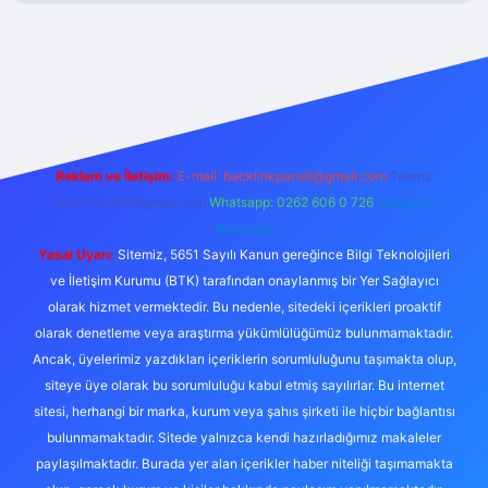
https://www.betexper.xyz/
Reklam ve İletişim:
E-mail:
backlinkpaneli@gmail.com
Teams:
forumhizmeti@gmail.com
Whatsapp: 0262 606 0 726
Telegram:
@karabul
Yasal Uyarı:
Sitemiz, 5651 Sayılı Kanun gereğince Bilgi Teknolojileri
ve İletişim Kurumu (BTK) tarafından onaylanmış bir Yer Sağlayıcı
olarak hizmet vermektedir. Bu nedenle, sitedeki içerikleri proaktif
olarak denetleme veya araştırma yükümlülüğümüz bulunmamaktadır.
Ancak, üyelerimiz yazdıkları içeriklerin sorumluluğunu taşımakta olup,
siteye üye olarak bu sorumluluğu kabul etmiş sayılırlar. Bu internet
sitesi, herhangi bir marka, kurum veya şahıs şirketi ile hiçbir bağlantısı
bulunmamaktadır. Sitede yalnızca kendi hazırladığımız makaleler
paylaşılmaktadır. Burada yer alan içerikler haber niteliği taşımamakta