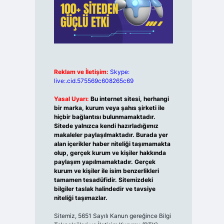
Reklam ve İletişim:
Skype:
live:.cid.575569c608265c69
Yasal Uyarı:
Bu internet sitesi, herhangi
bir marka, kurum veya şahıs şirketi ile
hiçbir bağlantısı bulunmamaktadır.
Sitede yalnızca kendi hazırladığımız
makaleler paylaşılmaktadır. Burada yer
alan içerikler haber niteliği taşımamakta
olup, gerçek kurum ve kişiler hakkında
paylaşım yapılmamaktadır. Gerçek
kurum ve kişiler ile isim benzerlikleri
tamamen tesadüfidir. Sitemizdeki
bilgiler taslak halindedir ve tavsiye
niteliği taşımazlar.
Sitemiz, 5651 Sayılı Kanun gereğince Bilgi