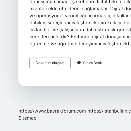
dönüşümün amacı, şirketlerin dijital teknolojil
avantajı elde etmelerini sağlamaktır. Dijital d
ve operasyonel verimliliği artırmak için kullanı
dahili iş süreçlerini iyileştirmek için kullan
hızlandırır ve çalışanların daha stratejik göre
hedefleri nelerdir? Eğitimde dijital dönüşümün 
öğrenme ve öğretme deneyimini iyileştirmekt
Dijital
Devamını okuyun
Yorum Bırak
Dönüşüm
Amacı
Nedir
https://www.bayrakforum.com
https://istanbulinn.
Sitemap