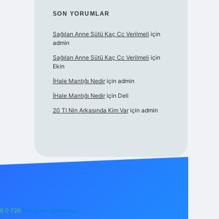
SON YORUMLAR
Sağılan Anne Sütü Kaç Cc Verilmeli
için
admin
Sağılan Anne Sütü Kaç Cc Verilmeli
için
Ekin
İHale Mantığı Nedir
için
admin
İHale Mantığı Nedir
için
Deli
20 Tl Nin Arkasında Kim Var
için
admin
6 0 726
Telegram: @karabul