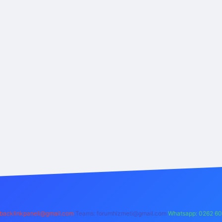
backlinkpaneli@gmail.com
Teams:
forumhizmeti@gmail.com
Whatsapp: 0262 60