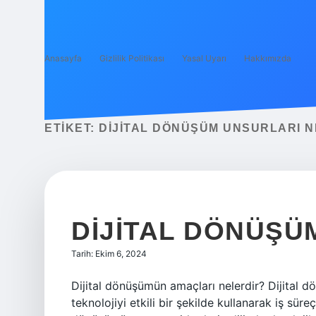
Anasayfa
Gizlilik Politikası
Yasal Uyarı
Hakkımızda
ETIKET:
DIJITAL DÖNÜŞÜM UNSURLARI 
DIJITAL DÖNÜŞÜ
Tarih: Ekim 6, 2024
Dijital dönüşümün amaçları nelerdir? Dijital d
teknolojiyi etkili bir şekilde kullanarak iş süre