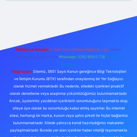
per.xyz/
Reklam ve İletişim:
E-mail:
backlinkpaneli@gmail.com
Teams:
forumhizmeti@gmail.com
Whatsapp: 0262 606 0 726
Telegram:
@karabul
Yasal Uyarı:
Sitemiz, 5651 Sayılı Kanun gereğince Bilgi Teknolojileri
ve İletişim Kurumu (BTK) tarafından onaylanmış bir Yer Sağlayıcı
olarak hizmet vermektedir. Bu nedenle, sitedeki içerikleri proaktif
olarak denetleme veya araştırma yükümlülüğümüz bulunmamaktadır.
Ancak, üyelerimiz yazdıkları içeriklerin sorumluluğunu taşımakta olup,
siteye üye olarak bu sorumluluğu kabul etmiş sayılırlar. Bu internet
sitesi, herhangi bir marka, kurum veya şahıs şirketi ile hiçbir bağlantısı
bulunmamaktadır. Sitede yalnızca kendi hazırladığımız makaleler
paylaşılmaktadır. Burada yer alan içerikler haber niteliği taşımamakta