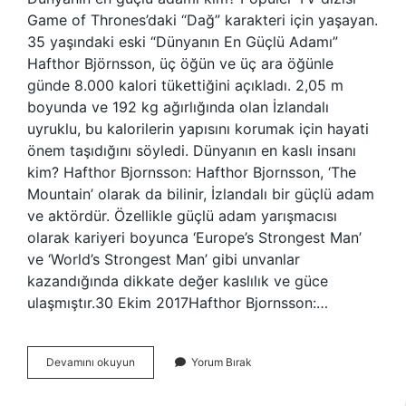
Game of Thrones’daki “Dağ” karakteri için yaşayan.
35 yaşındaki eski “Dünyanın En Güçlü Adamı”
Hafthor Björnsson, üç öğün ve üç ara öğünle
günde 8.000 kalori tükettiğini açıkladı. 2,05 m
boyunda ve 192 kg ağırlığında olan İzlandalı
uyruklu, bu kalorilerin yapısını korumak için hayati
önem taşıdığını söyledi. Dünyanın en kaslı insanı
kim? Hafthor Bjornsson: Hafthor Bjornsson, ‘The
Mountain’ olarak da bilinir, İzlandalı bir güçlü adam
ve aktördür. Özellikle güçlü adam yarışmacısı
olarak kariyeri boyunca ‘Europe’s Strongest Man’
ve ‘World’s Strongest Man’ gibi unvanlar
kazandığında dikkate değer kaslılık ve güce
ulaşmıştır.30 Ekim 2017Hafthor Bjornsson:…
Dünyanın
Devamını okuyun
Yorum Bırak
En
Güçlü