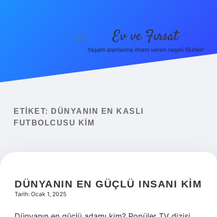
Ev ve Fırsat
menüyü
aç
Yaşam alanlarına ilham veren neşeli fikirler!
Anasayfa
Gizlilik Politikası
Yasal Uyarı
ETIKET:
DÜNYANIN EN KASLI
FUTBOLCUSU KIM
Hakkımızda
DÜNYANIN EN GÜÇLÜ INSANI KIM
Tarih: Ocak 1, 2025
Dünyanın en güçlü adamı kim? Popüler TV dizisi