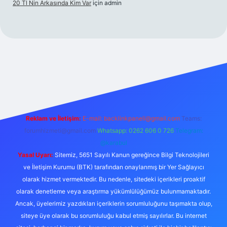
20 Tl Nin Arkasında Kim Var
için
admin
https://www.betexper.xyz/
Reklam ve İletişim:
E-mail:
backlinkpaneli@gmail.com
Teams:
forumhizmeti@gmail.com
Whatsapp: 0262 606 0 726
Telegram:
@karabul
Yasal Uyarı:
Sitemiz, 5651 Sayılı Kanun gereğince Bilgi Teknolojileri
ve İletişim Kurumu (BTK) tarafından onaylanmış bir Yer Sağlayıcı
olarak hizmet vermektedir. Bu nedenle, sitedeki içerikleri proaktif
olarak denetleme veya araştırma yükümlülüğümüz bulunmamaktadır.
Ancak, üyelerimiz yazdıkları içeriklerin sorumluluğunu taşımakta olup,
siteye üye olarak bu sorumluluğu kabul etmiş sayılırlar. Bu internet