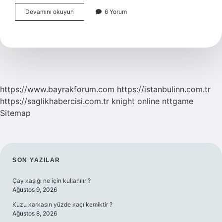
Elektrik
Devamını okuyun
6 Yorum
Enerjisini
Kullanım
Alanları
Nelerdir
https://www.bayrakforum.com
https://istanbulinn.com.tr
https://saglikhabercisi.com.tr
knight online
nttgame
Sitemap
SIDEBAR
SON YAZILAR
Çay kaşığı ne için kullanılır ?
Ağustos 9, 2026
Kuzu karkasın yüzde kaçı kemiktir ?
Ağustos 8, 2026