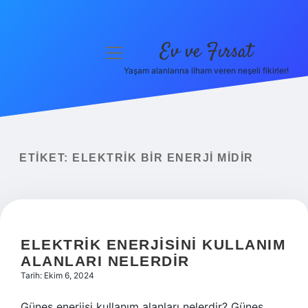
Ev ve Fırsat
menüyü
aç
Yaşam alanlarına ilham veren neşeli fikirler!
Anasayfa
Gizlilik Politikası
Yasal Uyarı
ETIKET:
ELEKTRIK BIR ENERJI MIDIR
Hakkımızda
ELEKTRIK ENERJISINI KULLANIM
ALANLARI NELERDIR
Tarih: Ekim 6, 2024
Güneş enerjisi kullanım alanları nelerdir? Güneş