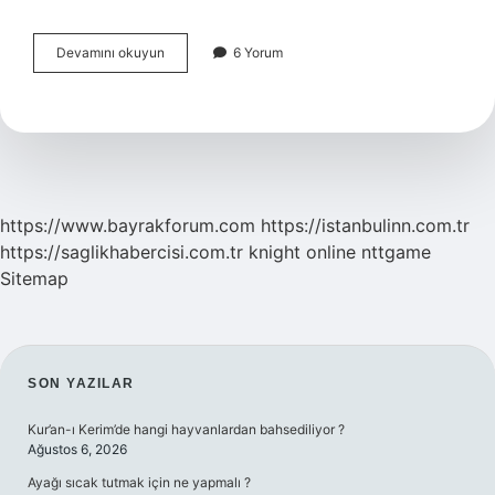
Elektrik
Devamını okuyun
6 Yorum
Enerjisini
Kullanım
Alanları
Nelerdir
https://www.bayrakforum.com
https://istanbulinn.com.tr
https://saglikhabercisi.com.tr
knight online
nttgame
Sitemap
SIDEBAR
SON YAZILAR
Kur’an-ı Kerim’de hangi hayvanlardan bahsediliyor ?
Ağustos 6, 2026
Ayağı sıcak tutmak için ne yapmalı ?