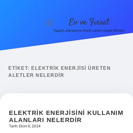
Ev ve Fırsat
menüyü
aç
Yaşam alanlarına ilham veren neşeli fikirler!
Anasayfa
Gizlilik Politikası
Yasal Uyarı
ETIKET:
ELEKTRIK ENERJISI ÜRETEN
ALETLER NELERDIR
Hakkımızda
ELEKTRIK ENERJISINI KULLANIM
ALANLARI NELERDIR
Tarih: Ekim 6, 2024