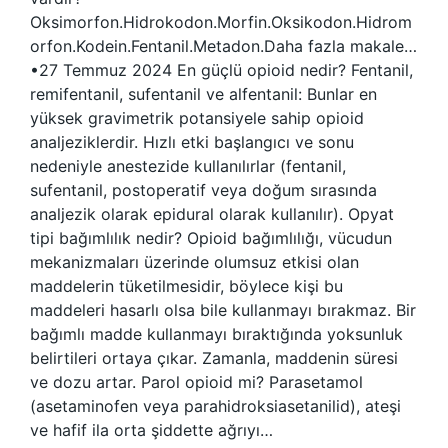
Oksimorfon.Hidrokodon.Morfin.Oksikodon.Hidrom
orfon.Kodein.Fentanil.Metadon.Daha fazla makale…
•27 Temmuz 2024 En güçlü opioid nedir? Fentanil,
remifentanil, sufentanil ve alfentanil: Bunlar en
yüksek gravimetrik potansiyele sahip opioid
analjeziklerdir. Hızlı etki başlangıcı ve sonu
nedeniyle anestezide kullanılırlar (fentanil,
sufentanil, postoperatif veya doğum sırasında
analjezik olarak epidural olarak kullanılır). Opyat
tipi bağımlılık nedir? Opioid bağımlılığı, vücudun
mekanizmaları üzerinde olumsuz etkisi olan
maddelerin tüketilmesidir, böylece kişi bu
maddeleri hasarlı olsa bile kullanmayı bırakmaz. Bir
bağımlı madde kullanmayı bıraktığında yoksunluk
belirtileri ortaya çıkar. Zamanla, maddenin süresi
ve dozu artar. Parol opioid mi? Parasetamol
(asetaminofen veya parahidroksiasetanilid), ateşi
ve hafif ila orta şiddette ağrıyı…