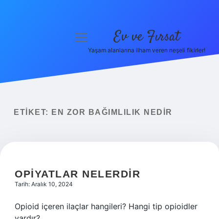
Ev ve Fırsat
menüyü
aç
Yaşam alanlarına ilham veren neşeli fikirler!
Anasayfa
Gizlilik Politikası
Yasal Uyarı
ETIKET:
EN ZOR BAĞIMLILIK NEDIR
Hakkımızda
OPIYATLAR NELERDIR
Tarih: Aralık 10, 2024
Opioid içeren ilaçlar hangileri? Hangi tip opioidler
vardır?