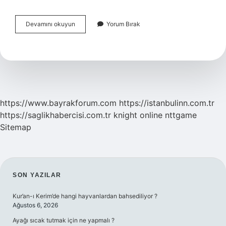
Opiyatlar
Devamını okuyun
Yorum Bırak
Nelerdir
https://www.bayrakforum.com
https://istanbulinn.com.tr
https://saglikhabercisi.com.tr
knight online
nttgame
Sitemap
SIDEBAR
SON YAZILAR
Kur’an-ı Kerim’de hangi hayvanlardan bahsediliyor ?
Ağustos 6, 2026
Ayağı sıcak tutmak için ne yapmalı ?