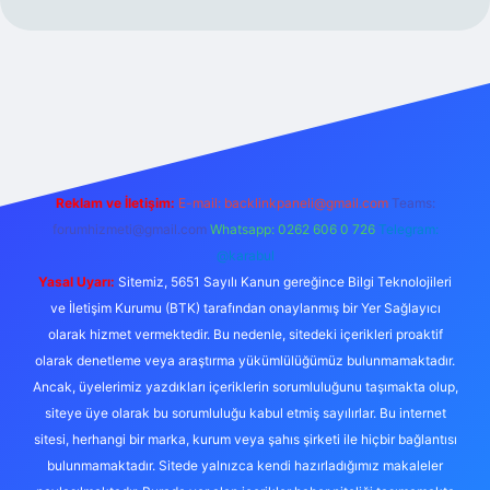
xper.xyz/
Reklam ve İletişim:
E-mail:
backlinkpaneli@gmail.com
Teams:
forumhizmeti@gmail.com
Whatsapp: 0262 606 0 726
Telegram:
@karabul
Yasal Uyarı:
Sitemiz, 5651 Sayılı Kanun gereğince Bilgi Teknolojileri
ve İletişim Kurumu (BTK) tarafından onaylanmış bir Yer Sağlayıcı
olarak hizmet vermektedir. Bu nedenle, sitedeki içerikleri proaktif
olarak denetleme veya araştırma yükümlülüğümüz bulunmamaktadır.
Ancak, üyelerimiz yazdıkları içeriklerin sorumluluğunu taşımakta olup,
siteye üye olarak bu sorumluluğu kabul etmiş sayılırlar. Bu internet
sitesi, herhangi bir marka, kurum veya şahıs şirketi ile hiçbir bağlantısı
bulunmamaktadır. Sitede yalnızca kendi hazırladığımız makaleler