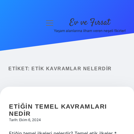
Ev ve Fırsat
menüyü
aç
Yaşam alanlarına ilham veren neşeli fikirler!
Anasayfa
Gizlilik Politikası
Yasal Uyarı
ETIKET:
ETIK KAVRAMLAR NELERDIR
Hakkımızda
ETIĞIN TEMEL KAVRAMLARI
NEDIR
Tarih: Ekim 6, 2024
Etiğin temel ilkeleri nelerdir? Temel etik ilkeler *