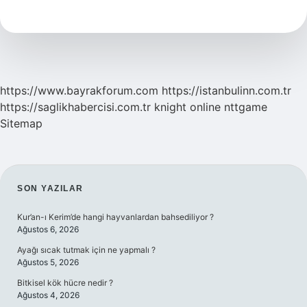
Kavramları
Nedir
https://www.bayrakforum.com
https://istanbulinn.com.tr
https://saglikhabercisi.com.tr
knight online
nttgame
Sitemap
SIDEBAR
SON YAZILAR
Kur’an-ı Kerim’de hangi hayvanlardan bahsediliyor ?
Ağustos 6, 2026
Ayağı sıcak tutmak için ne yapmalı ?
Ağustos 5, 2026
Bitkisel kök hücre nedir ?
Ağustos 4, 2026