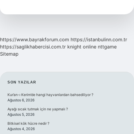
Gün
Parazit
Döker
https://www.bayrakforum.com
https://istanbulinn.com.tr
https://saglikhabercisi.com.tr
knight online
nttgame
Sitemap
SIDEBAR
SON YAZILAR
Kur’an-ı Kerim’de hangi hayvanlardan bahsediliyor ?
Ağustos 6, 2026
Ayağı sıcak tutmak için ne yapmalı ?
Ağustos 5, 2026
Bitkisel kök hücre nedir ?
Ağustos 4, 2026