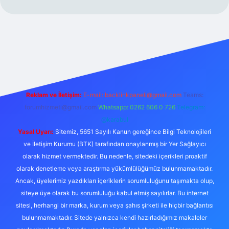
xper.xyz/
Reklam ve İletişim:
E-mail:
backlinkpaneli@gmail.com
Teams:
forumhizmeti@gmail.com
Whatsapp: 0262 606 0 726
Telegram:
@karabul
Yasal Uyarı:
Sitemiz, 5651 Sayılı Kanun gereğince Bilgi Teknolojileri
ve İletişim Kurumu (BTK) tarafından onaylanmış bir Yer Sağlayıcı
olarak hizmet vermektedir. Bu nedenle, sitedeki içerikleri proaktif
olarak denetleme veya araştırma yükümlülüğümüz bulunmamaktadır.
Ancak, üyelerimiz yazdıkları içeriklerin sorumluluğunu taşımakta olup,
siteye üye olarak bu sorumluluğu kabul etmiş sayılırlar. Bu internet
sitesi, herhangi bir marka, kurum veya şahıs şirketi ile hiçbir bağlantısı
bulunmamaktadır. Sitede yalnızca kendi hazırladığımız makaleler