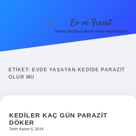
Ev ve Fırsat
menüyü
aç
Yaşam alanlarına ilham veren neşeli fikirler!
Anasayfa
Gizlilik Politikası
Yasal Uyarı
ETIKET:
EVDE YAŞAYAN KEDIDE PARAZIT
OLUR MU
Hakkımızda
KEDILER KAÇ GÜN PARAZIT
DÖKER
Tarih: Kasım 5, 2024