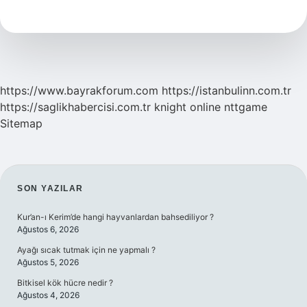
Antrenman
Vardır
https://www.bayrakforum.com
https://istanbulinn.com.tr
https://saglikhabercisi.com.tr
knight online
nttgame
Sitemap
SIDEBAR
SON YAZILAR
Kur’an-ı Kerim’de hangi hayvanlardan bahsediliyor ?
Ağustos 6, 2026
Ayağı sıcak tutmak için ne yapmalı ?
Ağustos 5, 2026
Bitkisel kök hücre nedir ?
Ağustos 4, 2026