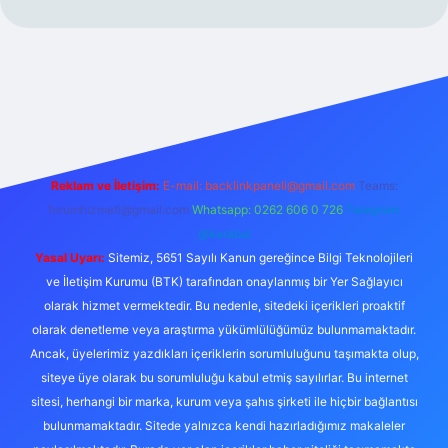
xper.xyz/
Reklam ve İletişim:
E-mail:
backlinkpaneli@gmail.com
Teams:
forumhizmeti@gmail.com
Whatsapp: 0262 606 0 726
Telegram:
@karabul
Yasal Uyarı:
Sitemiz, 5651 Sayılı Kanun gereğince Bilgi Teknolojileri
ve İletişim Kurumu (BTK) tarafından onaylanmış bir Yer Sağlayıcı
olarak hizmet vermektedir. Bu nedenle, sitedeki içerikleri proaktif
olarak denetleme veya araştırma yükümlülüğümüz bulunmamaktadır.
Ancak, üyelerimiz yazdıkları içeriklerin sorumluluğunu taşımakta olup,
siteye üye olarak bu sorumluluğu kabul etmiş sayılırlar. Bu internet
sitesi, herhangi bir marka, kurum veya şahıs şirketi ile hiçbir bağlantısı
bulunmamaktadır. Sitede yalnızca kendi hazırladığımız makaleler