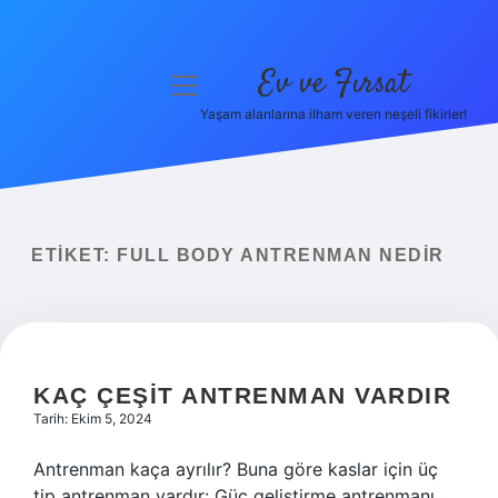
Ev ve Fırsat
menüyü
aç
Yaşam alanlarına ilham veren neşeli fikirler!
Anasayfa
Gizlilik Politikası
Yasal Uyarı
ETIKET:
FULL BODY ANTRENMAN NEDIR
Hakkımızda
KAÇ ÇEŞIT ANTRENMAN VARDIR
Tarih: Ekim 5, 2024
Antrenman kaça ayrılır? Buna göre kaslar için üç
tip antrenman vardır: Güç geliştirme antrenmanı.