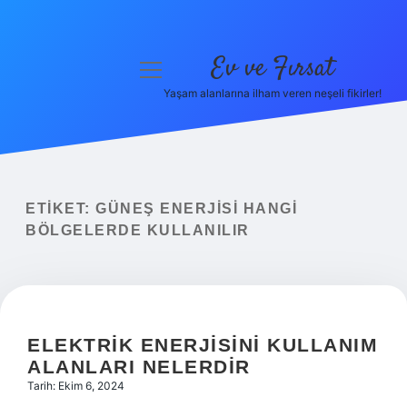
Ev ve Fırsat
menüyü
aç
Yaşam alanlarına ilham veren neşeli fikirler!
Anasayfa
Gizlilik Politikası
Yasal Uyarı
ETIKET:
GÜNEŞ ENERJISI HANGI
BÖLGELERDE KULLANILIR
Hakkımızda
ELEKTRIK ENERJISINI KULLANIM
ALANLARI NELERDIR
Tarih: Ekim 6, 2024