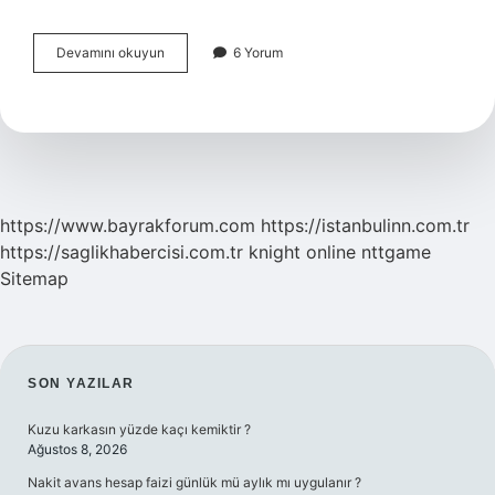
Elektrik
Devamını okuyun
6 Yorum
Enerjisini
Kullanım
Alanları
Nelerdir
https://www.bayrakforum.com
https://istanbulinn.com.tr
https://saglikhabercisi.com.tr
knight online
nttgame
Sitemap
SIDEBAR
SON YAZILAR
Kuzu karkasın yüzde kaçı kemiktir ?
Ağustos 8, 2026
Nakit avans hesap faizi günlük mü aylık mı uygulanır ?