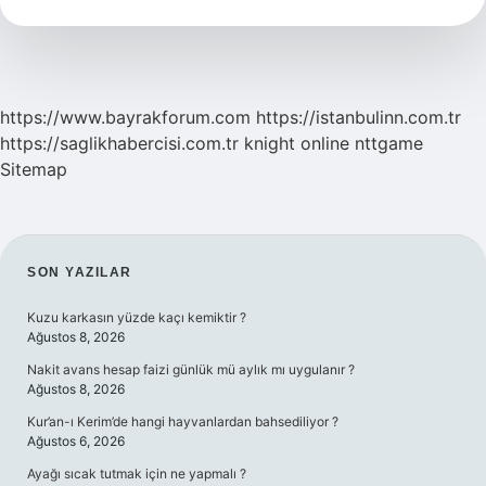
Güven
Verir
https://www.bayrakforum.com
https://istanbulinn.com.tr
https://saglikhabercisi.com.tr
knight online
nttgame
Sitemap
SIDEBAR
SON YAZILAR
Kuzu karkasın yüzde kaçı kemiktir ?
Ağustos 8, 2026
Nakit avans hesap faizi günlük mü aylık mı uygulanır ?
Ağustos 8, 2026
Kur’an-ı Kerim’de hangi hayvanlardan bahsediliyor ?
Ağustos 6, 2026
Ayağı sıcak tutmak için ne yapmalı ?