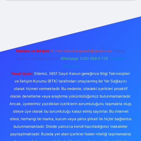
xper.xyz/
Reklam ve İletişim:
E-mail:
backlinkpaneli@gmail.com
Teams:
forumhizmeti@gmail.com
Whatsapp: 0262 606 0 726
Telegram:
@karabul
Yasal Uyarı:
Sitemiz, 5651 Sayılı Kanun gereğince Bilgi Teknolojileri
ve İletişim Kurumu (BTK) tarafından onaylanmış bir Yer Sağlayıcı
olarak hizmet vermektedir. Bu nedenle, sitedeki içerikleri proaktif
olarak denetleme veya araştırma yükümlülüğümüz bulunmamaktadır.
Ancak, üyelerimiz yazdıkları içeriklerin sorumluluğunu taşımakta olup,
siteye üye olarak bu sorumluluğu kabul etmiş sayılırlar. Bu internet
sitesi, herhangi bir marka, kurum veya şahıs şirketi ile hiçbir bağlantısı
bulunmamaktadır. Sitede yalnızca kendi hazırladığımız makaleler
paylaşılmaktadır. Burada yer alan içerikler haber niteliği taşımamakta