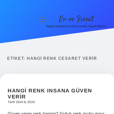
Ev ve Fırsat
menüyü
aç
Yaşam alanlarına ilham veren neşeli fikirler!
Anasayfa
Gizlilik Politikası
Yasal Uyarı
ETIKET:
HANGI RENK CESARET VERIR
Hakkımızda
HANGI RENK INSANA GÜVEN
VERIR
Tarih: Ekim 6, 2024
Güven veren renk hangisi? Soğuk renk grubu mavi,