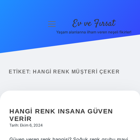
Ev ve Fırsat
menüyü
aç
Yaşam alanlarına ilham veren neşeli fikirler!
Anasayfa
Gizlilik Politikası
Yasal Uyarı
ETIKET:
HANGI RENK MÜŞTERI ÇEKER
Hakkımızda
HANGI RENK INSANA GÜVEN
VERIR
Tarih: Ekim 6, 2024
Güven veren renk hangisi? Soğuk renk grubu mavi,