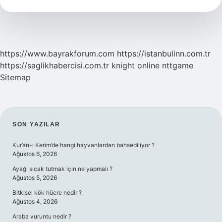
Güven
Verir
https://www.bayrakforum.com
https://istanbulinn.com.tr
https://saglikhabercisi.com.tr
knight online
nttgame
Sitemap
SIDEBAR
SON YAZILAR
Kur’an-ı Kerim’de hangi hayvanlardan bahsediliyor ?
Ağustos 6, 2026
Ayağı sıcak tutmak için ne yapmalı ?
Ağustos 5, 2026
Bitkisel kök hücre nedir ?
Ağustos 4, 2026
Araba vuruntu nedir ?