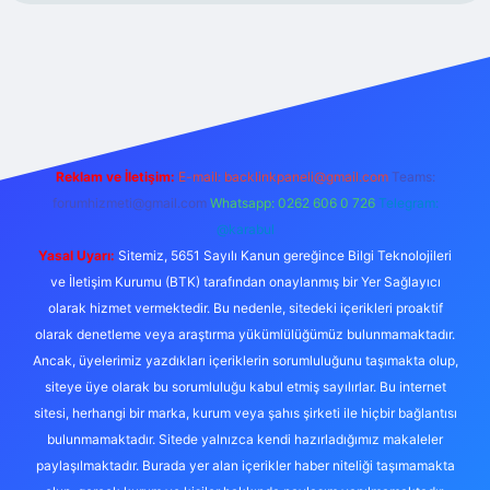
xper.xyz/
Reklam ve İletişim:
E-mail:
backlinkpaneli@gmail.com
Teams:
forumhizmeti@gmail.com
Whatsapp: 0262 606 0 726
Telegram:
@karabul
Yasal Uyarı:
Sitemiz, 5651 Sayılı Kanun gereğince Bilgi Teknolojileri
ve İletişim Kurumu (BTK) tarafından onaylanmış bir Yer Sağlayıcı
olarak hizmet vermektedir. Bu nedenle, sitedeki içerikleri proaktif
olarak denetleme veya araştırma yükümlülüğümüz bulunmamaktadır.
Ancak, üyelerimiz yazdıkları içeriklerin sorumluluğunu taşımakta olup,
siteye üye olarak bu sorumluluğu kabul etmiş sayılırlar. Bu internet
sitesi, herhangi bir marka, kurum veya şahıs şirketi ile hiçbir bağlantısı
bulunmamaktadır. Sitede yalnızca kendi hazırladığımız makaleler
paylaşılmaktadır. Burada yer alan içerikler haber niteliği taşımamakta