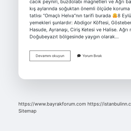
cacık peyniri, buzdolabı magnetleri ve Ağrı bal
kış aylarında soğuktan önemli ölçüde koruma sa
tatlısı “Omaçlı Helva”nın tarifi burada
8 Eylü
yemekleri şunlardır: Abdigor Köftesi, Gösteberg
Hasude, Ayranaşı, Ciriş Ketesi ve Halise. Ağrı
Doğubeyazıt bölgesinde yaygın olarak…
Ağrı
Devamını okuyun
Yorum Bırak
Neyi
Ile
Meşhurdur
https://www.bayrakforum.com
https://istanbulinn.
Sitemap