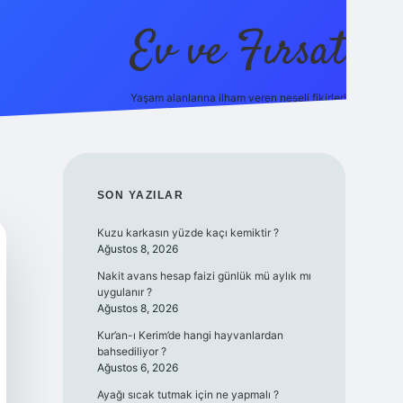
Ev ve Fırsat
Yaşam alanlarına ilham veren neşeli fikirler!
https://ilbet.online/
vdcasino giriş
vdcasino giriş
https://w
SIDEBAR
SON YAZILAR
Kuzu karkasın yüzde kaçı kemiktir ?
Ağustos 8, 2026
Nakit avans hesap faizi günlük mü aylık mı
uygulanır ?
Ağustos 8, 2026
Kur’an-ı Kerim’de hangi hayvanlardan
bahsediliyor ?
Ağustos 6, 2026
Ayağı sıcak tutmak için ne yapmalı ?