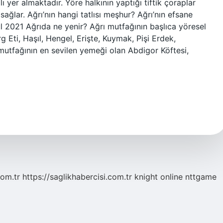
ı yer almaktadır. Yöre halkının yaptığı tiftik çoraplar
ğlar. Ağrı’nın hangi tatlısı meşhur? Ağrı’nın efsane
l 2021 Ağrıda ne yenir? Ağrı mutfağının başlıca yöresel
 Eti, Haşıl, Hengel, Erişte, Kuymak, Pişi Erdek,
 mutfağının en sevilen yemeği olan Abdigor Köftesi,
com.tr
https://saglikhabercisi.com.tr
knight online
nttgame