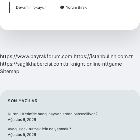
Doğu
Devamını okuyun
Yorum Bırak
Avustralya
Akıntısı
Nedir
https://www.bayrakforum.com
https://istanbulinn.com.tr
https://saglikhabercisi.com.tr
knight online
nttgame
Sitemap
SIDEBAR
SON YAZILAR
Kur’an-ı Kerim’de hangi hayvanlardan bahsediliyor ?
Ağustos 6, 2026
Ayağı sıcak tutmak için ne yapmalı ?
Ağustos 5, 2026