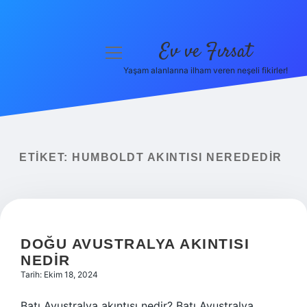
Ev ve Fırsat
menüyü
aç
Yaşam alanlarına ilham veren neşeli fikirler!
Anasayfa
Gizlilik Politikası
Yasal Uyarı
ETIKET:
HUMBOLDT AKINTISI NEREDEDIR
Hakkımızda
DOĞU AVUSTRALYA AKINTISI
NEDIR
Tarih: Ekim 18, 2024
Batı Avustralya akıntısı nedir? Batı Avustralya