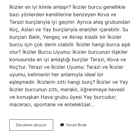
İkizler en iyi kimle anlaşır? İkizler burcu genellikle
bazı yönlerden kendilerine benzeyen Kova ve
Terazi burçlarıyla iyi geçinir. Ayrıca ateş grubundan
Koç, Aslan ve Yay burçlarıyla enerjiler içerebilir. Su
burçları Balık, Yengeç ve Akrep klasik bir İkizler
burcu için çok derin olabilir. İkizler hangi burca aşık
olur? İkizler Burcu Uyumu: İkizler burcunun ilişkiler
konusunda en iyi anlaştığı burçlar Terazi, Kova ve
Koç’tur. Terazi ve İkizler Uyumu: Terazi ve İkizler
uyumu, kelimenin her anlamıyla ideal bir
eşleşmedir. İkizlerin zıttı hangi burç? İkizler ve Yay
İkizler burcunun zıttı, meraklı, öğrenmeye hevesli
ve konuşkan Hava grubu üyesi Yay burcudur;
maceracı, spontane ve entelektüel…
İKizler
Devamını okuyun
Yorum Bırak
Burcu
Ile