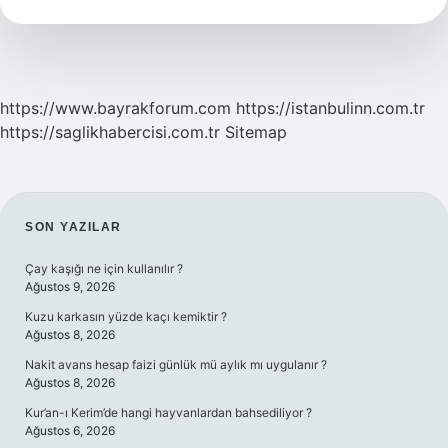
Hangi
Burç
Anlaşamaz
https://www.bayrakforum.com
https://istanbulinn.com.tr
https://saglikhabercisi.com.tr
Sitemap
SIDEBAR
SON YAZILAR
Çay kaşığı ne için kullanılır ?
Ağustos 9, 2026
Kuzu karkasın yüzde kaçı kemiktir ?
Ağustos 8, 2026
Nakit avans hesap faizi günlük mü aylık mı uygulanır ?
Ağustos 8, 2026
Kur’an-ı Kerim’de hangi hayvanlardan bahsediliyor ?
Ağustos 6, 2026