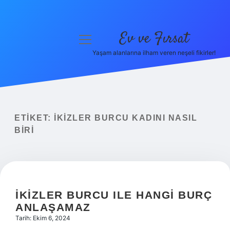
Ev ve Fırsat
menüyü
aç
Yaşam alanlarına ilham veren neşeli fikirler!
Anasayfa
Gizlilik Politikası
Yasal Uyarı
ETIKET:
İKIZLER BURCU KADINI NASIL
BIRI
Hakkımızda
İKIZLER BURCU ILE HANGI BURÇ
ANLAŞAMAZ
Tarih: Ekim 6, 2024