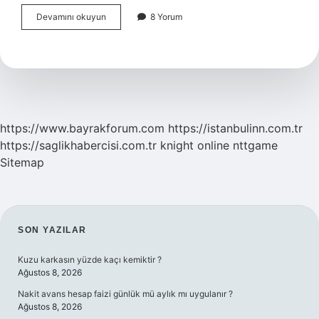
İŞ
Devamını okuyun
8 Yorum
Analisti
Olmak
Için
Hangi
Eğitim
https://www.bayrakforum.com
https://istanbulinn.com.tr
https://saglikhabercisi.com.tr
knight online
nttgame
Sitemap
SIDEBAR
SON YAZILAR
Kuzu karkasın yüzde kaçı kemiktir ?
Ağustos 8, 2026
Nakit avans hesap faizi günlük mü aylık mı uygulanır ?
Ağustos 8, 2026