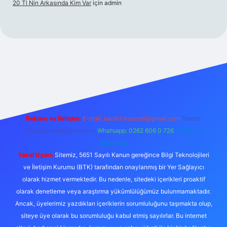
20 Tl Nin Arkasında Kim Var
için
admin
https://www.betexper.xyz/
Reklam ve İletişim:
E-mail:
backlinkpaneli@gmail.com
Teams:
forumhizmeti@gmail.com
Whatsapp: 0262 606 0 726
Telegram:
@karabul
Yasal Uyarı:
Sitemiz, 5651 Sayılı Kanun gereğince Bilgi Teknolojileri
ve İletişim Kurumu (BTK) tarafından onaylanmış bir Yer Sağlayıcı
olarak hizmet vermektedir. Bu nedenle, sitedeki içerikleri proaktif
olarak denetleme veya araştırma yükümlülüğümüz bulunmamaktadır.
Ancak, üyelerimiz yazdıkları içeriklerin sorumluluğunu taşımakta olup,
siteye üye olarak bu sorumluluğu kabul etmiş sayılırlar. Bu internet