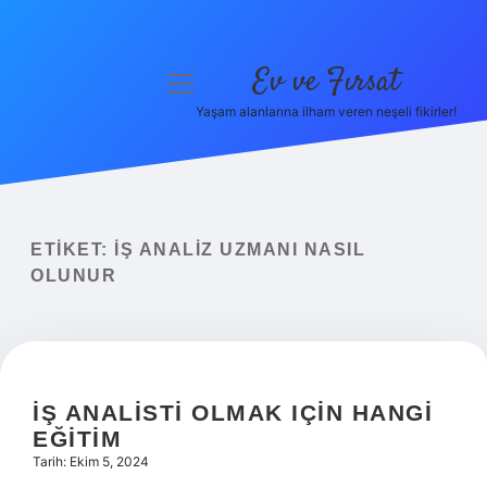
Ev ve Fırsat
menüyü
aç
Yaşam alanlarına ilham veren neşeli fikirler!
Anasayfa
Gizlilik Politikası
Yasal Uyarı
ETIKET:
İŞ ANALIZ UZMANI NASIL
OLUNUR
Hakkımızda
İŞ ANALISTI OLMAK IÇIN HANGI
EĞITIM
Tarih: Ekim 5, 2024