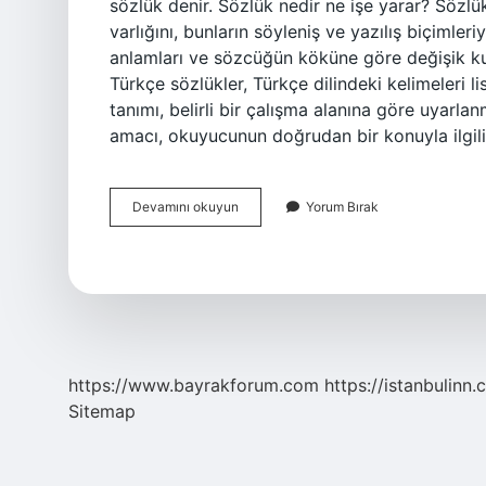
sözlük denir. Sözlük nedir ne işe yarar? Sözlük 
varlığını, bunların söyleniş ve yazılış biçimler
anlamları ve sözcüğün köküne göre değişik kul
Türkçe sözlükler, Türkçe dilindeki kelimeleri l
tanımı, belirli bir çalışma alanına göre uyarlan
amacı, okuyucunun doğrudan bir konuyla ilgili
Sözlük
Devamını okuyun
Yorum Bırak
Nedir
Ne
Anlama
Gelir
https://www.bayrakforum.com
https://istanbulinn.
Sitemap