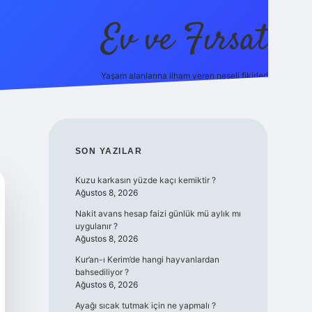
Ev ve Fırsat
Yaşam alanlarına ilham veren neşeli fikirler!
https://ilbet.online/
vdcasino giriş
vdcasino giriş
https://
SIDEBAR
SON YAZILAR
Kuzu karkasın yüzde kaçı kemiktir ?
Ağustos 8, 2026
Nakit avans hesap faizi günlük mü aylık mı
uygulanır ?
Ağustos 8, 2026
Kur’an-ı Kerim’de hangi hayvanlardan
bahsediliyor ?
Ağustos 6, 2026
Ayağı sıcak tutmak için ne yapmalı ?