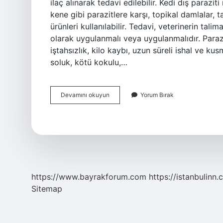
ilaç alınarak tedavi edilebilir. Kedi dış paraziti
kene gibi parazitlere karşı, topikal damlalar, 
ürünleri kullanılabilir. Tedavi, veterinerin tali
olarak uygulanmalı veya uygulanmalıdır. Parazit
iştahsızlık, kilo kaybı, uzun süreli ishal ve ku
soluk, kötü kokulu,…
Kediler
Devamını okuyun
Yorum Bırak
Kaç
Gün
Parazit
Döker
https://www.bayrakforum.com
https://istanbulinn.
Sitemap