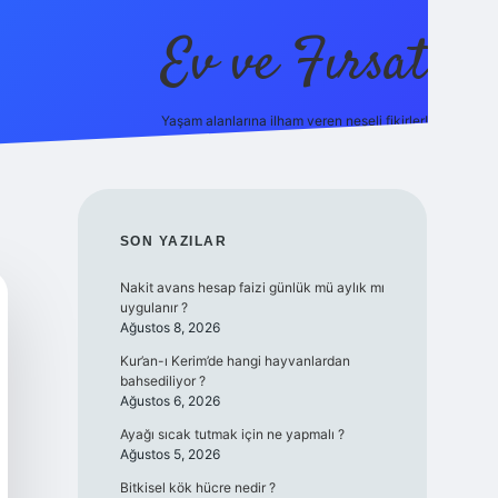
Ev ve Fırsat
Yaşam alanlarına ilham veren neşeli fikirler!
https://ilbet.online/
vdcasino giriş
vdcasino giriş
https://ww
SIDEBAR
SON YAZILAR
Nakit avans hesap faizi günlük mü aylık mı
uygulanır ?
Ağustos 8, 2026
Kur’an-ı Kerim’de hangi hayvanlardan
bahsediliyor ?
Ağustos 6, 2026
Ayağı sıcak tutmak için ne yapmalı ?
Ağustos 5, 2026
Bitkisel kök hücre nedir ?