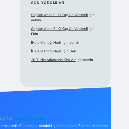
SON YORUMLAR
Sağılan Anne Sütü Kaç Cc Verilmeli
için
admin
Sağılan Anne Sütü Kaç Cc Verilmeli
için
Ekin
İHale Mantığı Nedir
için
admin
İHale Mantığı Nedir
için
Deli
20 Tl Nin Arkasında Kim Var
için
admin
6 0 726
Telegram: @karabul
ermektedir. Bu nedenle, sitedeki içerikleri proaktif olarak denetleme