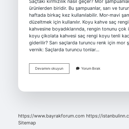
Saçtaki kırmızılık nasıl geçer? Mor şampuanlar
ürünlerden biridir. Bu şampuanlar, sarı ve tur
haftada birkaç kez kullanılabilir. Mor-mavi şa
düzeltmek için kullanılır. Koyu kahve saç rengi
kahvesine boyadıklarında, rengin tonunu çok iy
koyu çikolata kahvesi saç rengi koyu tenli kadı
giderilir? Sarı saçlarda turuncu renk için mo
vernik: Saçlarda turuncu tonlar…
Kahve
Devamını okuyun
Yorum Bırak
Saçtaki
Kızıllık
Nasıl
Gider
https://www.bayrakforum.com
https://istanbulinn.
Sitemap