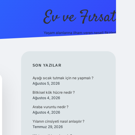
Ev ve Fırsat
Yaşam alanlarına ilham veren neşeli fikirler!
https://ilbet.online/
vdcasino giriş
vdcasino giriş
https://ww
SIDEBAR
SON YAZILAR
Ayağı sıcak tutmak için ne yapmalı ?
Ağustos 5, 2026
Bitkisel kök hücre nedir ?
Ağustos 4, 2026
Araba vuruntu nedir ?
Ağustos 4, 2026
Yılanın cinsiyeti nasıl anlaşılır ?
Temmuz 29, 2026