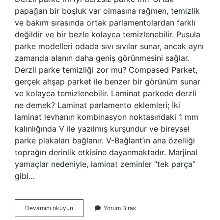
papağan bir boşluk var olmasına rağmen, temizlik
ve bakım sırasında ortak parlamentolardan farklı
değildir ve bir bezle kolayca temizlenebilir. Pusula
parke modelleri odada sıvı sıvılar sunar, ancak aynı
zamanda alanın daha geniş görünmesini sağlar.
Derzli parke temizliği zor mu? Compased Parket,
gerçek ahşap parket ile benzer bir görünüm sunar
ve kolayca temizlenebilir. Laminat parkede derzli
ne demek? Laminat parlamento eklemleri; İki
laminat levhanın kombinasyon noktasındaki 1 mm
kalınlığında V ile yazılmış kurşundur ve bireysel
parke plakaları bağlanır. V-Bağlant’ın ana özelliği
toprağın derinlik etkisine dayanmaktadır. Marjinal
yamaçlar nedeniyle, laminat zeminler “tek parça”
gibi…
Derzli
Devamını okuyun
Yorum Bırak
Laminat