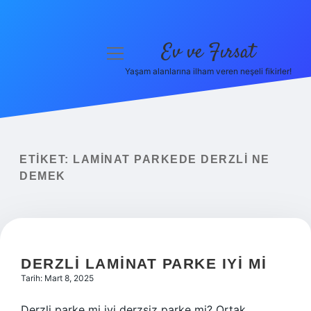
Ev ve Fırsat
menüyü
aç
Yaşam alanlarına ilham veren neşeli fikirler!
Anasayfa
Gizlilik Politikası
Yasal Uyarı
ETIKET:
LAMINAT PARKEDE DERZLI NE
DEMEK
Hakkımızda
DERZLI LAMINAT PARKE IYI MI
Tarih: Mart 8, 2025
Derzli parke mi iyi derzsiz parke mi? Ortak