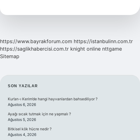
Parke
Iyi
Mi
https://www.bayrakforum.com
https://istanbulinn.com.tr
https://saglikhabercisi.com.tr
knight online
nttgame
Sitemap
SIDEBAR
SON YAZILAR
Kur’an-ı Kerim’de hangi hayvanlardan bahsediliyor ?
Ağustos 6, 2026
Ayağı sıcak tutmak için ne yapmalı ?
Ağustos 5, 2026
Bitkisel kök hücre nedir ?
Ağustos 4, 2026