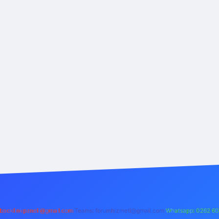
backlinkpaneli@gmail.com
Teams:
forumhizmeti@gmail.com
Whatsapp: 0262 60