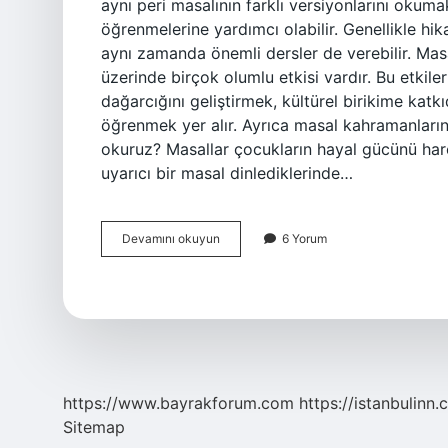
aynı peri masalının farklı versiyonlarını okuma
öğrenmelerine yardımcı olabilir. Genellikle hi
aynı zamanda önemli dersler de verebilir. Ma
üzerinde birçok olumlu etkisi vardır. Bu etkile
dağarcığını geliştirmek, kültürel birikime katk
öğrenmek yer alır. Ayrıca masal kahramanları
okuruz? Masallar çocukların hayal gücünü harek
uyarıcı bir masal dinlediklerinde…
Masal
Devamını okuyun
6 Yorum
Okumak
Neden
Önemlidir
https://www.bayrakforum.com
https://istanbulinn.
Sitemap