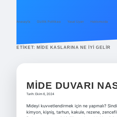
Anasayfa
Gizlilik Politikası
Yasal Uyarı
Hakkımızda
ETIKET:
MIDE KASLARINA NE IYI GELIR
MIDE DUVARI NAS
Tarih: Ekim 6, 2024
Mideyi kuvvetlendirmek için ne yapmalı? Sindir
kimyon, kişniş, tarhun, kakule, rezene, zencefil