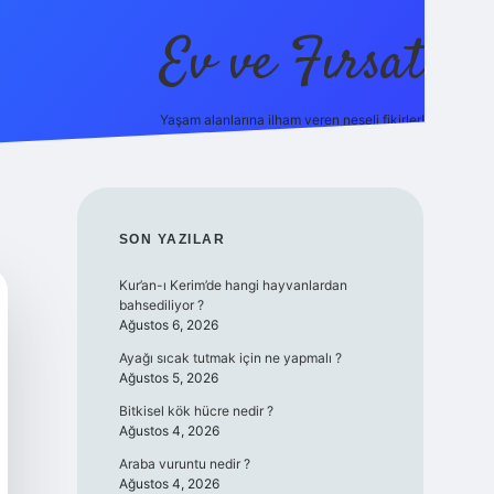
Ev ve Fırsat
Yaşam alanlarına ilham veren neşeli fikirler!
nline/
vdcasino giriş
vdcasino giriş
https://www.betexper.xyz/
SIDEBAR
SON YAZILAR
Kur’an-ı Kerim’de hangi hayvanlardan
bahsediliyor ?
Ağustos 6, 2026
Ayağı sıcak tutmak için ne yapmalı ?
Ağustos 5, 2026
Bitkisel kök hücre nedir ?
Ağustos 4, 2026
Araba vuruntu nedir ?
Ağustos 4, 2026