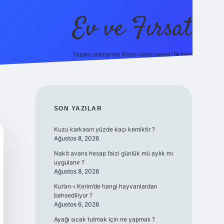
Ev ve Fırsat
Yaşam alanlarına ilham veren neşeli fikirler!
line/
vdcasino giriş
vdcasino giriş
https://www.betexper.xyz/
SIDEBAR
SON YAZILAR
Kuzu karkasın yüzde kaçı kemiktir ?
Ağustos 8, 2026
Nakit avans hesap faizi günlük mü aylık mı
uygulanır ?
Ağustos 8, 2026
Kur’an-ı Kerim’de hangi hayvanlardan
bahsediliyor ?
Ağustos 6, 2026
Ayağı sıcak tutmak için ne yapmalı ?