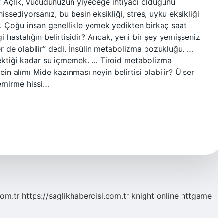
Açlık, vücudunuzun yiyeceğe ihtiyacı olduğunu
hissediyorsanız, bu besin eksikliği, stres, uyku eksikliği
ir. Çoğu insan genellikle yemek yedikten birkaç saat
 hastalığın belirtisidir? Ancak, yeni bir şey yemişseniz
er de olabilir” dedi. İnsülin metabolizma bozukluğu. …
ektiği kadar su içmemek. … Tiroid metabolizma
ein alımı Mide kazınması neyin belirtisi olabilir? Ülser
kemirme hissi…
com.tr
https://saglikhabercisi.com.tr
knight online
nttgame