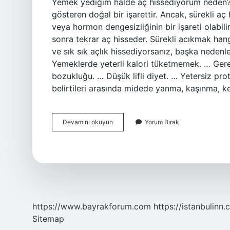
Yemek yediğim halde aç hissediyorum neden? 
gösteren doğal bir işarettir. Ancak, sürekli aç 
veya hormon dengesizliğinin bir işareti olabil
sonra tekrar aç hisseder. Sürekli acıkmak hangi
ve sık sık açlık hissediyorsanız, başka nedenl
Yemeklerde yeterli kalori tüketmemek. … Ger
bozukluğu. … Düşük lifli diyet. … Yetersiz prot
belirtileri arasında midede yanma, kaşınma, 
Midede
Devamını okuyun
Yorum Bırak
Sürekli
Acıkma
Hissi
Nasıl
Geçer
https://www.bayrakforum.com
https://istanbulinn.
Sitemap