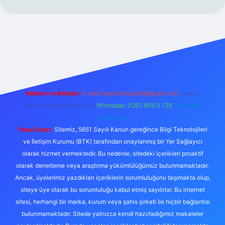
xper.xyz/
Reklam ve İletişim:
E-mail:
backlinkpaneli@gmail.com
Teams:
forumhizmeti@gmail.com
Whatsapp: 0262 606 0 726
Telegram:
@karabul
Yasal Uyarı:
Sitemiz, 5651 Sayılı Kanun gereğince Bilgi Teknolojileri
ve İletişim Kurumu (BTK) tarafından onaylanmış bir Yer Sağlayıcı
olarak hizmet vermektedir. Bu nedenle, sitedeki içerikleri proaktif
olarak denetleme veya araştırma yükümlülüğümüz bulunmamaktadır.
Ancak, üyelerimiz yazdıkları içeriklerin sorumluluğunu taşımakta olup,
siteye üye olarak bu sorumluluğu kabul etmiş sayılırlar. Bu internet
sitesi, herhangi bir marka, kurum veya şahıs şirketi ile hiçbir bağlantısı
bulunmamaktadır. Sitede yalnızca kendi hazırladığımız makaleler