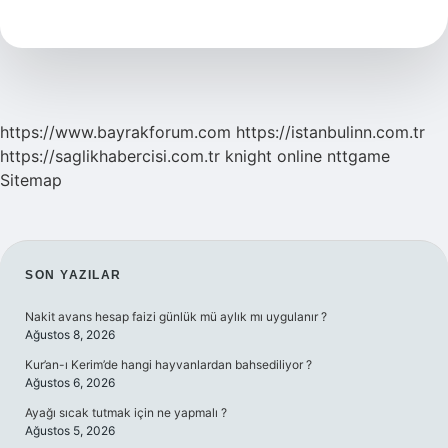
Eş
Anlamlısı
Nedir
https://www.bayrakforum.com
https://istanbulinn.com.tr
https://saglikhabercisi.com.tr
knight online
nttgame
Sitemap
SIDEBAR
SON YAZILAR
Nakit avans hesap faizi günlük mü aylık mı uygulanır ?
Ağustos 8, 2026
Kur’an-ı Kerim’de hangi hayvanlardan bahsediliyor ?
Ağustos 6, 2026
Ayağı sıcak tutmak için ne yapmalı ?
Ağustos 5, 2026