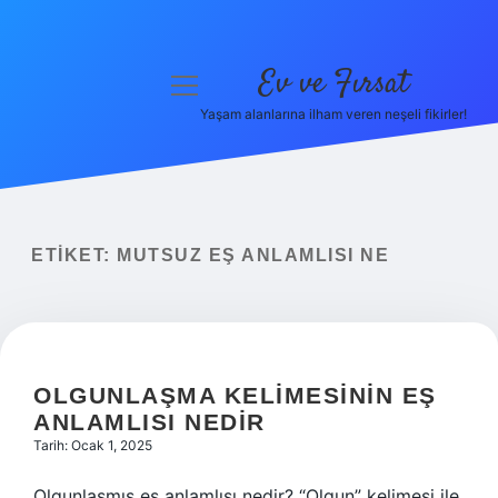
Ev ve Fırsat
menüyü
aç
Yaşam alanlarına ilham veren neşeli fikirler!
Anasayfa
Gizlilik Politikası
Yasal Uyarı
ETIKET:
MUTSUZ EŞ ANLAMLISI NE
Hakkımızda
OLGUNLAŞMA KELIMESININ EŞ
ANLAMLISI NEDIR
Tarih: Ocak 1, 2025
Olgunlaşmış eş anlamlısı nedir? “Olgun” kelimesi ile