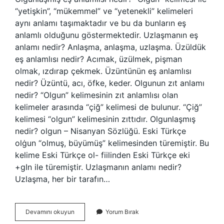
“yetişkin”, “mükemmel” ve “yetenekli” kelimeleri
aynı anlamı taşımaktadır ve bu da bunların eş
anlamlı olduğunu göstermektedir. Uzlaşmanın eş
anlamı nedir? Anlaşma, anlaşma, uzlaşma. Üzüldük
eş anlamlısı nedir? Acımak, üzülmek, pişman
olmak, ızdırap çekmek. Üzüntünün eş anlamlısı
nedir? Üzüntü, acı, öfke, keder. Olgunun zıt anlamı
nedir? “Olgun” kelimesinin zıt anlamlısı olan
kelimeler arasında “çiğ” kelimesi de bulunur. “Çiğ”
kelimesi “olgun” kelimesinin zıttıdır. Olgunlaşmış
nedir? olgun – Nisanyan Sözlüğü. Eski Türkçe
olġun “olmuş, büyümüş” kelimesinden türemiştir. Bu
kelime Eski Türkçe ol- fiilinden Eski Türkçe eki
+gIn ile türemiştir. Uzlaşmanın anlamı nedir?
Uzlaşma, her bir tarafın…
Olgunlaşma
Devamını okuyun
Yorum Bırak
Kelimesinin