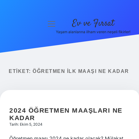
Ev ve Fırsat
menüyü
aç
Yaşam alanlarına ilham veren neşeli fikirler!
Anasayfa
Gizlilik Politikası
Yasal Uyarı
ETIKET:
ÖĞRETMEN ILK MAAŞI NE KADAR
Hakkımızda
2024 ÖĞRETMEN MAAŞLARI NE
KADAR
Tarih: Ekim 5, 2024
Öğretmen maaşı 2024 ne kadar olacak? Mülakat.