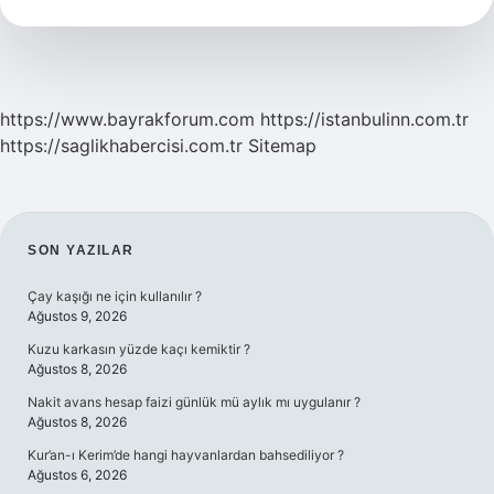
Ne
Kadar
https://www.bayrakforum.com
https://istanbulinn.com.tr
https://saglikhabercisi.com.tr
Sitemap
SIDEBAR
SON YAZILAR
Çay kaşığı ne için kullanılır ?
Ağustos 9, 2026
Kuzu karkasın yüzde kaçı kemiktir ?
Ağustos 8, 2026
Nakit avans hesap faizi günlük mü aylık mı uygulanır ?
Ağustos 8, 2026
Kur’an-ı Kerim’de hangi hayvanlardan bahsediliyor ?
Ağustos 6, 2026