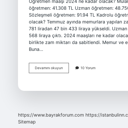
Öğretmen maaşı 2024 ne kadar olacak? Müla
öğretmen: 41.308 TL Uzman öğretmen: 48.750 
Sözleşmeli öğretmen: 91.94 TL Kadrolu öğretm
olacak? Temmuz ayında memurlara yapılan zam
781 liradan 47 bin 433 liraya yükseldi. Uzman
568 liraya çıktı. 2024 maaşları ne kadar olac
birlikte zam miktarı da sabitlendi. Memur ve
Buna…
2024
Devamını okuyun
10 Yorum
Öğretmen
Maaşları
Ne
Kadar
https://www.bayrakforum.com
https://istanbulinn.
Sitemap