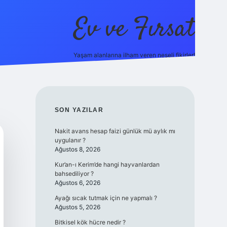
Ev ve Fırsat
Yaşam alanlarına ilham veren neşeli fikirler!
online/
vdcasino giriş
vdcasino giriş
https://www.betexper.xyz
SIDEBAR
SON YAZILAR
Nakit avans hesap faizi günlük mü aylık mı
uygulanır ?
Ağustos 8, 2026
Kur’an-ı Kerim’de hangi hayvanlardan
bahsediliyor ?
Ağustos 6, 2026
Ayağı sıcak tutmak için ne yapmalı ?
Ağustos 5, 2026
Bitkisel kök hücre nedir ?