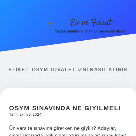
Ev ve Fırsat
menüyü
aç
Yaşam alanlarına ilham veren neşeli fikirler!
Anasayfa
Gizlilik Politikası
Yasal Uyarı
ETIKET:
ÖSYM TUVALET IZNI NASIL ALINIR
Hakkımızda
ÖSYM SINAVINDA NE GIYILMELI
Tarih: Ekim 5, 2024
Üniversite sınavına girerken ne giyilir? Adaylar,
sınav sırasında ilgili sınav oturumuna ait sınav kayıt