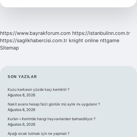
Giyilmeli
https://www.bayrakforum.com
https://istanbulinn.com.tr
https://saglikhabercisi.com.tr
knight online
nttgame
Sitemap
SIDEBAR
SON YAZILAR
Kuzu karkasın yüzde kaçı kemiktir ?
Ağustos 8, 2026
Nakit avans hesap faizi günlük mü aylık mı uygulanır ?
Ağustos 8, 2026
Kur’an-ı Kerim’de hangi hayvanlardan bahsediliyor ?
Ağustos 6, 2026
Ayağı sıcak tutmak için ne yapmalı ?